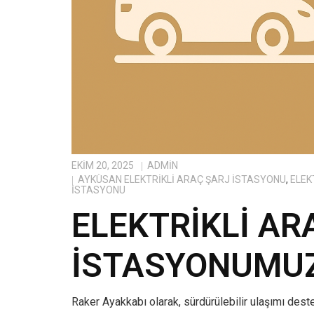
EKIM 20, 2025
ADMIN
AYKÜSAN ELEKTRIKLI ARAÇ ŞARJ İSTASYONU
,
ELEK
İSTASYONU
ELEKTRIKLI AR
İSTASYONUMUZ
Raker Ayakkabı olarak, sürdürülebilir ulaşımı dest