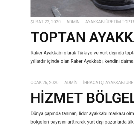
ŞUBAT 22, 2020
ADMIN
AYAKKABI ÜRETIM TOPT
TOPTAN AYAKKA
Raker Ayakkabı olarak Türkiye ve yurt dışında top
yıllardır içinde olan Raker Ayakkabı, kendini daima
OCAK 26, 2020
ADMIN
IHRACATÇI AYAKKABI ÜRE
HIZMET BÖLGE
Dünya çapında tanınan, lider ayakkabı markası ol
bölgeleri sayısını arttırarak yurt dışı pazarlarda ü