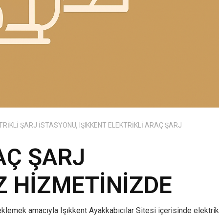
TRIKLI ŞARJ İSTASYONU
,
IŞIKKENT ELEKTRIKLI ARAÇ ŞARJ
AÇ ŞARJ
 HIZMETINIZDE
eklemek amacıyla Işıkkent Ayakkabıcılar Sitesi içerisinde elektrik