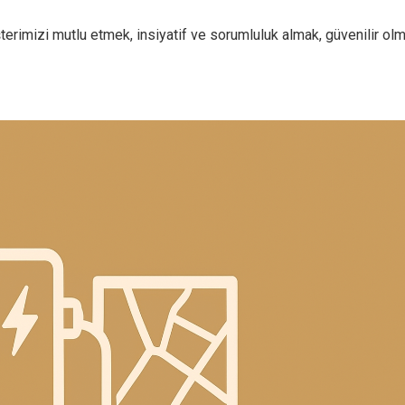
imizi mutlu etmek, insiyatif ve sorumluluk almak, güvenilir olm