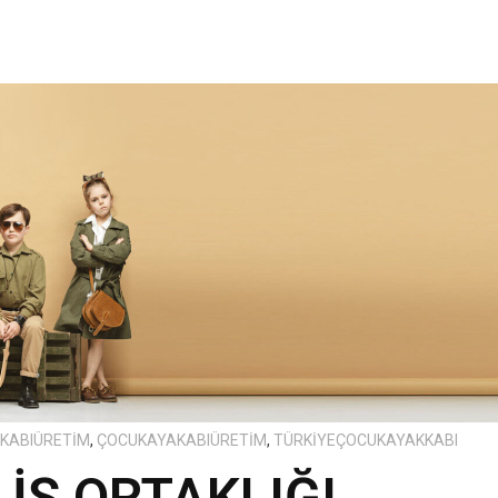
KABIÜRETIM
,
ÇOCUKAYAKABIÜRETIM
,
TÜRKIYEÇOCUKAYAKKABI
İŞ ORTAKLIĞI