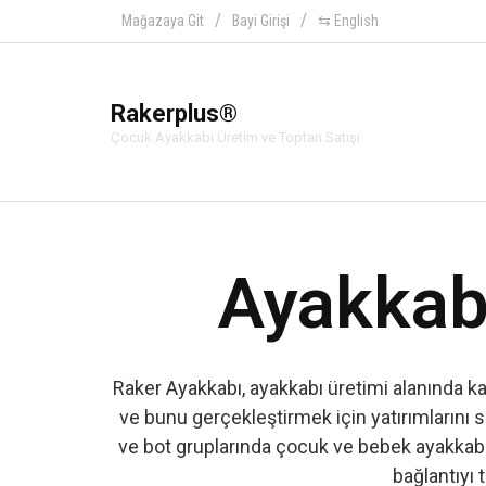
Mağazaya Git
Bayi Girişi
⇆ English
Rakerplus®
Çocuk Ayakkabı Üretim ve Toptan Satışı
Ayakkabı
Raker Ayakkabı, ayakkabı üretimi alanında k
ve bunu gerçekleştirmek için yatırımlarını s
ve bot gruplarında çocuk ve bebek ayakkabıs
bağlantıyı t