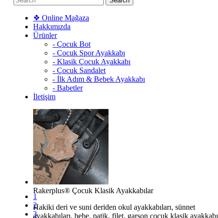
❖ Online Mağaza
Hakkımızda
Ürünler
- Çocuk Bot
- Çocuk Spor Ayakkabı
- Klasik Çocuk Ayakkabı
- Çocuk Sandalet
- İlk Adım & Bebek Ayakkabı
- Babetler
İletişim
Rakerplus® Çocuk Klasik Ayakkabılar
Rakerplus® Çocuk Botları
Rakerplus® Çocuk Spor Ayakkabılar
1
2
Hakiki deri ve suni deriden okul ayakkabıları, sünnet
Hakiki deriden üretilen bebe, patik, filet, garson çocuk bot
Spor ve günlük kullanıma uygun, hakiki deriden üretilen
3
ayakkabıları, bebe, patik, filet, garson çocuk klasik ayakkabı
modellerimizi incelemek için tıklayınız.
bebe, patik, filet, garson çocuk spor ayakkabı modellerimizi