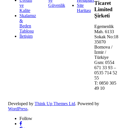
Üretim
ve
Hesapları
Ticaret
ve
Güvenlik
Site
Limited
Kalite
Haritası
Şirketi
Skalamız
&
Beden
Egemenlik
Tablosu
Mah. 6133
İletişim
Sokak No:18
35070
Bornova /
İzmir /
Türkiye
Gsm: 0554
671 33 93 –
0535 714 52
55
T: 0850 305
49 10
Developed by
Think Up Themes Ltd
. Powered by
WordPress
.
Follow