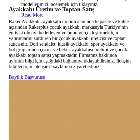
modellerimizi incelemek için tıklayınız.
incelemek için tıklayınız.
Ayakkabı Üretim ve Toptan Satış
Read More
Read More
Read More
Raker Ayakkabı, ayakkabı üretimi alanında kapasite ve kalite
açısından Rakerplus çocuk ayakkabı markasıyla Türkiye’nin
en iyisi olmayı hedefleyen ve bunu gerçekleştirmek için
yatırımlarını sürdüren bir çocuk ayakkabı üreticisi ve toptan
satıcısıdır. Deri sandalet, klasik ayakkabı, spor ayakkabı ve
bot gruplarında çocuk ve bebek ayakkabısı üretimi ve çocuk
ayakkabı toptan satışı yapmaktadır. Firmamız hakkında
ayrıntılı bilgi için aşağıdaki bağlantıyı tıklayabilirsiniz. İletişim
bilgileri için "iletişim" sayfamızı ziyaret ediniz.
Bayilik Başvurusu
Vizyonumuz
Misyonumuz
Değerlerimiz
Dünya
Ayakkabı
Mükemmeli
çapında
endüstrisindeki
hedeflemek,
tanınan,
uzmanlığımızla,
müşterimizi
lider
yaşam
mutlu
ayakkabı
kalitesini
etmek,
markası
yükselten
insiyatif ve
olmak.
ürün ve
sorumluluk
hizmetler
almak,
sunmak.
güvenilir