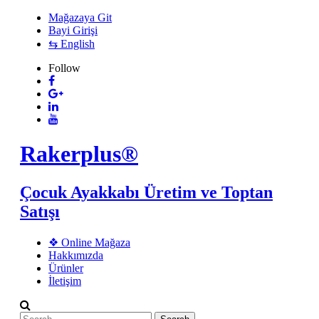
Mağazaya Git
Bayi Girişi
⇆ English
Follow
Rakerplus®
Çocuk Ayakkabı Üretim ve Toptan
Satışı
❖ Online Mağaza
Hakkımızda
Ürünler
İletişim