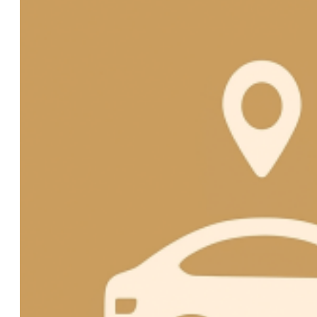
olmak ve
topluma
katkı
yaratmak.