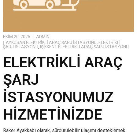
EKIM 20, 2025
ADMIN
AYKÜSAN ELEKTRIKLI ARAÇ ŞARJ İSTASYONU
,
ELEKTRIKLI
ŞARJ İSTASYONU
,
IŞIKKENT ELEKTRIKLI ARAÇ ŞARJ İSTASYONU
ELEKTRIKLI ARAÇ
ŞARJ
İSTASYONUMUZ
HIZMETINIZDE
Raker Ayakkabı olarak, sürdürülebilir ulaşımı desteklemek