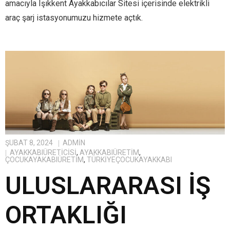
amacıyla Işıkkent Ayakkabıcılar Sitesi içerisinde elektrikli
araç şarj istasyonumuzu hizmete açtık.
ŞUBAT 8, 2024
ADMIN
AYAKKABIÜRETICISI
,
AYAKKABIÜRETIM
,
ÇOCUKAYAKABIÜRETIM
,
TÜRKIYEÇOCUKAYAKKABI
ULUSLARARASI İŞ
ORTAKLIĞI