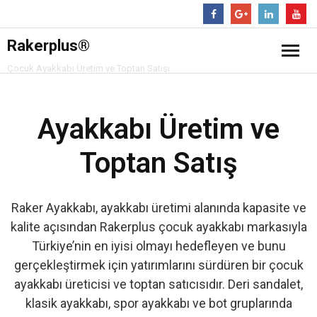
Follow
Rakerplus®
Çocuk Ayakkabı Üretim ve Toptan Satışı
❖ Online Mağaza
Ayakkabı Üretim ve
Hakkımızda
Toptan Satış
Ürünler
- Çocuk Bot
İletişim
Raker Ayakkabı, ayakkabı üretimi alanında kapasite ve
kalite açısından Rakerplus çocuk ayakkabı markasıyla
- Çocuk Spor Ayakkabı
Türkiye’nin en iyisi olmayı hedefleyen ve bunu
gerçekleştirmek için yatırımlarını sürdüren bir çocuk
- Klasik Çocuk Ayakkabı
ayakkabı üreticisi ve toptan satıcısıdır. Deri sandalet,
klasik ayakkabı, spor ayakkabı ve bot gruplarında
- Çocuk Sandalet