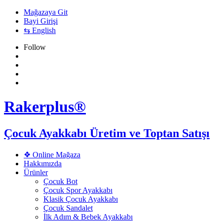
Mağazaya Git
Bayi Girişi
⇆ English
Follow
Rakerplus®
Çocuk Ayakkabı Üretim ve Toptan Satışı
❖ Online Mağaza
Hakkımızda
Ürünler
Çocuk Bot
Çocuk Spor Ayakkabı
Klasik Çocuk Ayakkabı
Çocuk Sandalet
İlk Adım & Bebek Ayakkabı