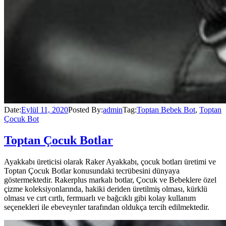
Date:
Eylül 11, 2020
Posted By:
admin
Tag:
Toptan Bebek Bot
,
Toptan
Çocuk Bot
Toptan Çocuk Botlar
Ayakkabı üreticisi olarak Raker Ayakkabı, çocuk botları üretimi ve
Toptan Çocuk Botlar konusundaki tecrübesini dünyaya
göstermektedir. Rakerplus markalı botlar, Çocuk ve Bebeklere özel
çizme koleksiyonlarında, hakiki deriden üretilmiş olması, kürklü
olması ve cırt cırtlı, fermuarlı ve bağcıklı gibi kolay kullanım
seçenekleri ile ebeveynler tarafından oldukça tercih edilmektedir.