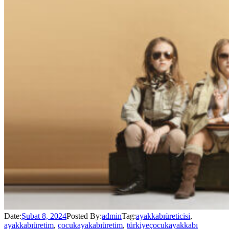
Date:
Şubat 8, 2024
Posted By:
admin
Tag:
ayakkabıüreticisi
,
ayakkabıüretim
,
çocukayakabıüretim
,
türkiyeçocukayakkabı