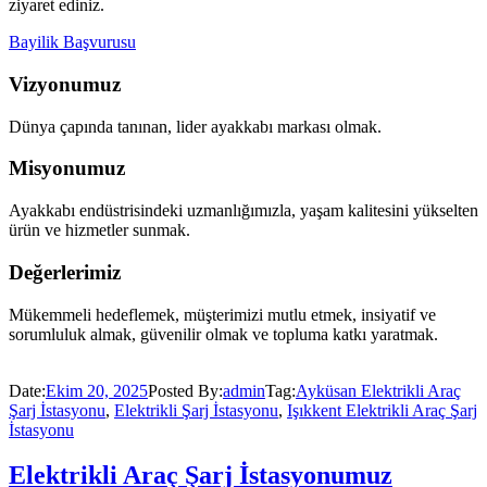
ziyaret ediniz.
Bayilik Başvurusu
Vizyonumuz
Dünya çapında tanınan, lider ayakkabı markası olmak.
Misyonumuz
Ayakkabı endüstrisindeki uzmanlığımızla, yaşam kalitesini yükselten
ürün ve hizmetler sunmak.
Değerlerimiz
Mükemmeli hedeflemek, müşterimizi mutlu etmek, insiyatif ve
sorumluluk almak, güvenilir olmak ve topluma katkı yaratmak.
Date:
Ekim 20, 2025
Posted By:
admin
Tag:
Ayküsan Elektrikli Araç
Şarj İstasyonu
,
Elektrikli Şarj İstasyonu
,
Işıkkent Elektrikli Araç Şarj
İstasyonu
Elektrikli Araç Şarj İstasyonumuz