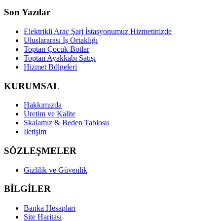
Son Yazılar
Elektrikli Araç Şarj İstasyonumuz Hizmetinizde
Uluslararası İş Ortaklığı
Toptan Çocuk Botlar
Toptan Ayakkabı Satışı
Hizmet Bölgeleri
KURUMSAL
Hakkımızda
Üretim ve Kalite
Skalamız & Beden Tablosu
İletişim
SÖZLEŞMELER
Gizlilik ve Güvenlik
BİLGİLER
Banka Hesapları
Site Haritası