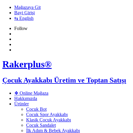
Mağazaya Git
Bayi Girişi
⇆ English
Follow
Rakerplus®
Çocuk Ayakkabı Üretim ve Toptan Satışı
❖ Online Mağaza
Hakkımızda
Ürünler
Çocuk Bot
Çocuk Spor Ayakkabı
Klasik Çocuk Ayakkabı
Çocuk Sandalet
İlk Adım & Bebek Ayakkabı