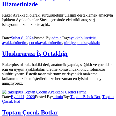
Hizmetinizde
Raker Ayakkabı olarak, sürdürülebilir ulaşımı desteklemek amacıyla
Işıkkent Ayakkabıcılar Sitesi içerisinde elektrikli araç şarj
istasyonumuzu hizmete açtık.
Date:
Şubat 8, 2024
Posted By:
admin
Tag:
ayakkabıüreticisi
,
ayakkabıüretim
,
çocukayakabıüretim
,
türkiyeçocukayakkabı
Uluslararası İş Ortaklığı
Rakerplus olarak, hakiki deri, anatomik yapıda, sağlıklı ve çocuklar
için en uygun ayakkabıları üretme konusundaki öncü rolümüzü
sürdürüyoruz. Estetik tasarımlarımız ve dayanıklı malzeme
kullanımımız ile müşterilerimize her zaman en iyisini sunmayı
amaçlıyoruz.
Date:
Eylül 11, 2020
Posted By:
admin
Tag:
Toptan Bebek Bot
,
Toptan
Çocuk Bot
Toptan Çocuk Botlar