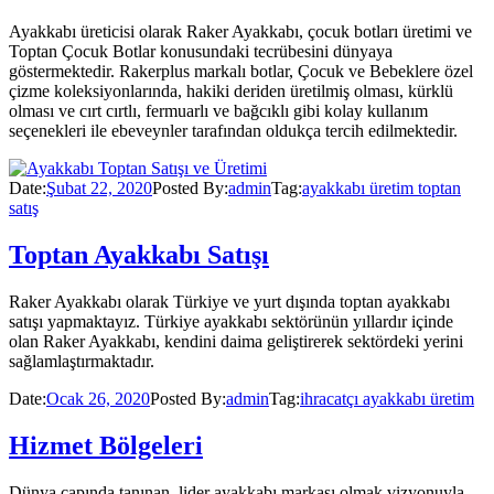
Ayakkabı üreticisi olarak Raker Ayakkabı, çocuk botları üretimi ve
Toptan Çocuk Botlar konusundaki tecrübesini dünyaya
göstermektedir. Rakerplus markalı botlar, Çocuk ve Bebeklere özel
çizme koleksiyonlarında, hakiki deriden üretilmiş olması, kürklü
olması ve cırt cırtlı, fermuarlı ve bağcıklı gibi kolay kullanım
seçenekleri ile ebeveynler tarafından oldukça tercih edilmektedir.
Date:
Şubat 22, 2020
Posted By:
admin
Tag:
ayakkabı üretim toptan
satış
Toptan Ayakkabı Satışı
Raker Ayakkabı olarak Türkiye ve yurt dışında toptan ayakkabı
satışı yapmaktayız. Türkiye ayakkabı sektörünün yıllardır içinde
olan Raker Ayakkabı, kendini daima geliştirerek sektördeki yerini
sağlamlaştırmaktadır.
Date:
Ocak 26, 2020
Posted By:
admin
Tag:
ihracatçı ayakkabı üretim
Hizmet Bölgeleri
Dünya çapında tanınan, lider ayakkabı markası olmak vizyonuyla