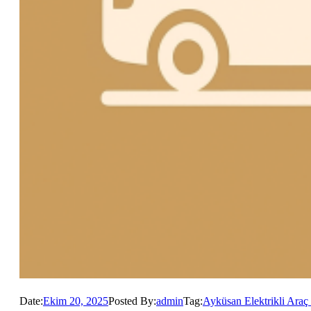
Date:
Ekim 20, 2025
Posted By:
admin
Tag:
Ayküsan Elektrikli Araç 