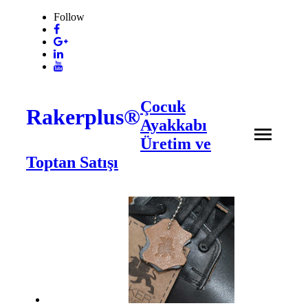
Follow
Çocuk
Rakerplus®
Ayakkabı
Üretim ve
Toptan Satışı
❖ Online Mağaza
Hakkımızda
Ürünler
İletişim
- Çocuk Bot