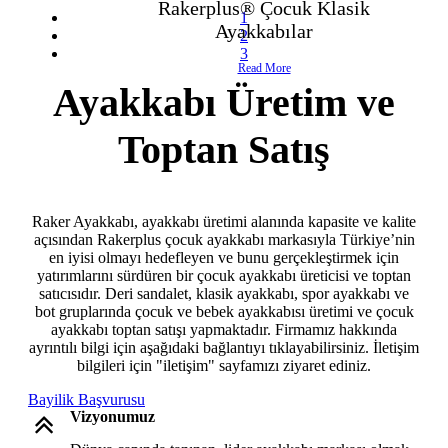
Rakerplus® Çocuk Botları
Rakerplus® Çocuk Klasik
Rakerplus® Çocuk Spor
1
Ayakkabılar
Ayakkabılar
2
Read More
- Çocuk Spor Ayakkabı
3
Read More
Read More
Ayakkabı Üretim ve
- Klasik Çocuk Ayakkabı
Toptan Satış
- Çocuk Sandalet
- İlk Adım & Bebek Ayakkabı
Raker Ayakkabı, ayakkabı üretimi alanında kapasite ve kalite
açısından Rakerplus çocuk ayakkabı markasıyla Türkiye’nin
- Babetler
en iyisi olmayı hedefleyen ve bunu gerçekleştirmek için
yatırımlarını sürdüren bir çocuk ayakkabı üreticisi ve toptan
satıcısıdır. Deri sandalet, klasik ayakkabı, spor ayakkabı ve
bot gruplarında çocuk ve bebek ayakkabısı üretimi ve çocuk
ayakkabı toptan satışı yapmaktadır. Firmamız hakkında
ayrıntılı bilgi için aşağıdaki bağlantıyı tıklayabilirsiniz. İletişim
bilgileri için "iletişim" sayfamızı ziyaret ediniz.
Bayilik Başvurusu
Vizyonumuz