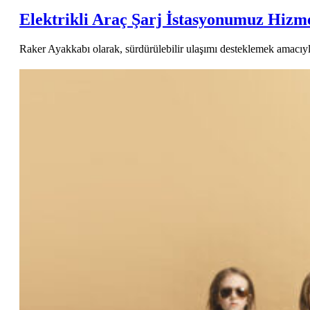
Elektrikli Araç Şarj İstasyonumuz Hizm
Raker Ayakkabı olarak, sürdürülebilir ulaşımı desteklemek amacıyla 