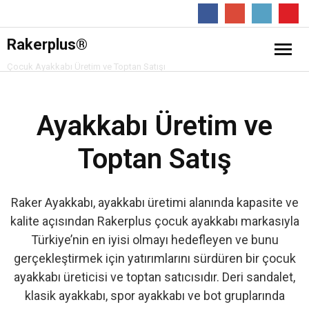
Follow
Rakerplus®
Çocuk Ayakkabı Üretim ve Toptan Satışı
❖ Online Mağaza
Ayakkabı Üretim ve
Hakkımızda
Toptan Satış
Ürünler
- Çocuk Bot
İletişim
Raker Ayakkabı, ayakkabı üretimi alanında kapasite ve
kalite açısından Rakerplus çocuk ayakkabı markasıyla
- Çocuk Spor Ayakkabı
Türkiye’nin en iyisi olmayı hedefleyen ve bunu
gerçekleştirmek için yatırımlarını sürdüren bir çocuk
- Klasik Çocuk Ayakkabı
ayakkabı üreticisi ve toptan satıcısıdır. Deri sandalet,
klasik ayakkabı, spor ayakkabı ve bot gruplarında
- Çocuk Sandalet