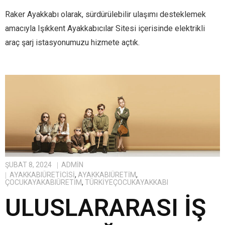
Raker Ayakkabı olarak, sürdürülebilir ulaşımı desteklemek
amacıyla Işıkkent Ayakkabıcılar Sitesi içerisinde elektrikli
araç şarj istasyonumuzu hizmete açtık.
ŞUBAT 8, 2024
ADMIN
AYAKKABIÜRETICISI
,
AYAKKABIÜRETIM
,
ÇOCUKAYAKABIÜRETIM
,
TÜRKIYEÇOCUKAYAKKABI
ULUSLARARASI İŞ