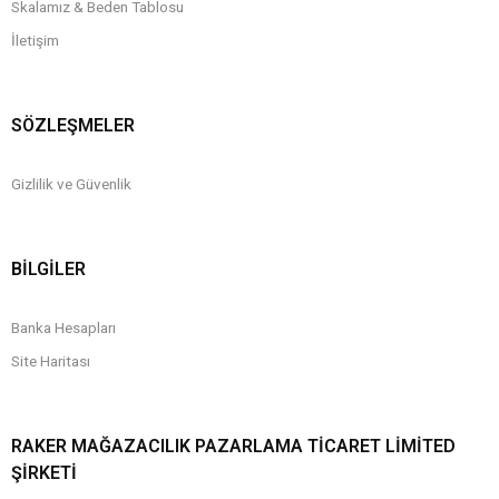
Skalamız & Beden Tablosu
İletişim
SÖZLEŞMELER
Gizlilik ve Güvenlik
BİLGİLER
Banka Hesapları
Site Haritası
RAKER MAĞAZACILIK PAZARLAMA TICARET LIMITED
ŞIRKETI