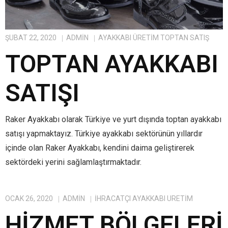
ŞUBAT 22, 2020
ADMIN
AYAKKABI ÜRETIM TOPTAN SATIŞ
TOPTAN AYAKKABI
SATIŞI
Raker Ayakkabı olarak Türkiye ve yurt dışında toptan ayakkabı
satışı yapmaktayız. Türkiye ayakkabı sektörünün yıllardır
içinde olan Raker Ayakkabı, kendini daima geliştirerek
sektördeki yerini sağlamlaştırmaktadır.
OCAK 26, 2020
ADMIN
IHRACATÇI AYAKKABI ÜRETIM
HIZMET BÖLGELERI