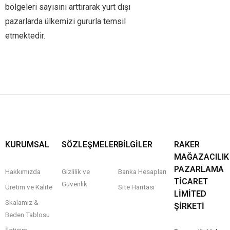
bölgeleri sayısını arttırarak yurt dışı
pazarlarda ülkemizi gururla temsil
etmektedir.
KURUMSAL
SÖZLEŞMELER
BİLGİLER
RAKER
MAĞAZACILIK
PAZARLAMA
Hakkımızda
Gizlilik ve
Banka Hesapları
TICARET
Güvenlik
Üretim ve Kalite
Site Haritası
LIMITED
Skalamız &
ŞIRKETI
Beden Tablosu
İletişim