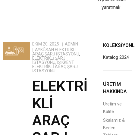
yaratmak.
EKIM 20, 2025
ADMIN
KOLEKSIYON
AYKÜSAN ELEKTRIKLI
ARAÇ ŞARJ İSTASYONU
,
Katalog 2024
ELEKTRIKLI ŞARJ
İSTASYONU
,
IŞIKKENT
ELEKTRIKLI ARAÇ ŞARJ
İSTASYONU
ELEKTRI
ÜRETİM
HAKKINDA
KLI
Üretim ve
Kalite
ARAÇ
Skalamız &
Beden