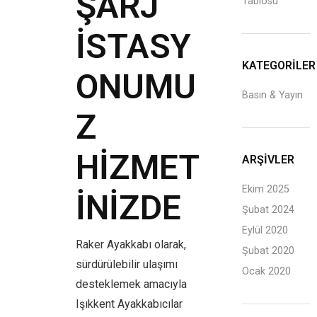
ŞARJ
Tablosu
İSTASY
KATEGORILER
ONUMU
Basın & Yayın
Z
HIZMET
ARŞIVLER
Ekim 2025
INIZDE
Şubat 2024
Eylül 2020
Raker Ayakkabı olarak,
Şubat 2020
sürdürülebilir ulaşımı
Ocak 2020
desteklemek amacıyla
Işıkkent Ayakkabıcılar