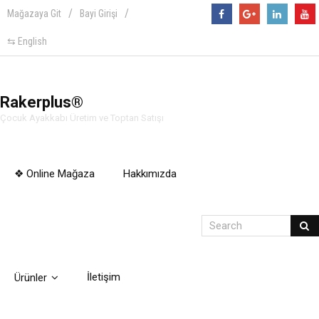
Mağazaya Git
Bayi Girişi
Follow
⇆ English
Rakerplus®
Çocuk Ayakkabı Üretim ve Toptan Satışı
❖ Online Mağaza
Hakkımızda
İletişim
Ürünler