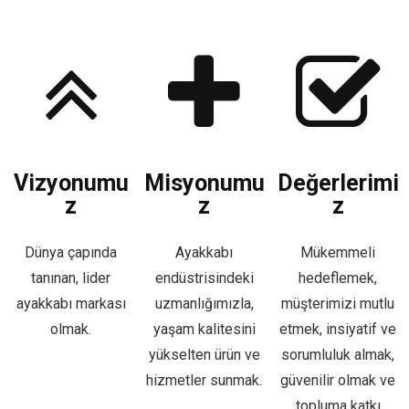
Vizyonumu
Misyonumu
Değerlerimi
z
z
z
Dünya çapında
Ayakkabı
Mükemmeli
tanınan, lider
endüstrisindeki
hedeflemek,
ayakkabı markası
uzmanlığımızla,
müşterimizi mutlu
olmak.
yaşam kalitesini
etmek, insiyatif ve
yükselten ürün ve
sorumluluk almak,
hizmetler sunmak.
güvenilir olmak ve
topluma katkı