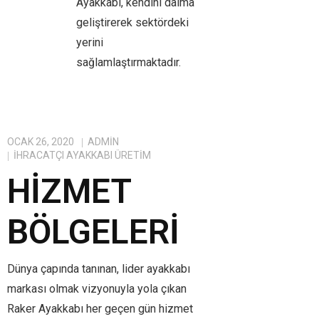
Ayakkabı, kendini daima
geliştirerek sektördeki
yerini
sağlamlaştırmaktadır.
OCAK 26, 2020
ADMIN
IHRACATÇI AYAKKABI ÜRETIM
HIZMET
BÖLGELERI
Dünya çapında tanınan, lider ayakkabı
markası olmak vizyonuyla yola çıkan
Raker Ayakkabı her geçen gün hizmet