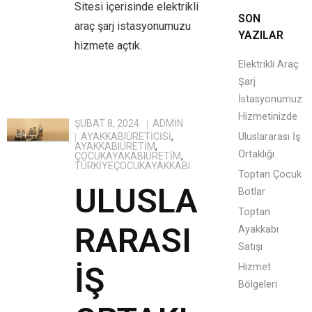
Sitesi içerisinde elektrikli
SON
araç şarj istasyonumuzu
YAZILAR
hizmete açtık.
Elektrikli Araç
Şarj
İstasyonumuz
Hizmetinizde
ŞUBAT 8, 2024
ADMIN
AYAKKABIÜRETICISI
,
Uluslararası İş
AYAKKABIÜRETIM
,
Ortaklığı
ÇOCUKAYAKABIÜRETIM
,
TÜRKIYEÇOCUKAYAKKABI
Toptan Çocuk
ULUSLA
Botlar
Toptan
RARASI
Ayakkabı
Satışı
İŞ
Hizmet
Bölgeleri