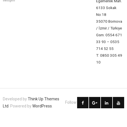
Egemenlik Mah.
6133 Sokak
No:18
35070 Bornova
/ İzmir / Türkiye
Gsm: 0554 671
33 93 – 0535
714 52 55
T: 0850 305 49
10
Developed by
Think Up Themes
Follow
Ltd
. Powered by
WordPress
.