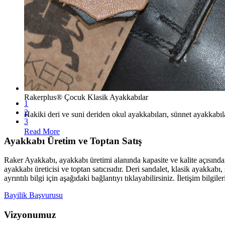
Rakerplus® Çocuk Klasik Ayakkabılar
Rakerplus® Çocuk Botları
Rakerplus® Çocuk Spor Ayakkabılar
1
2
Hakiki deri ve suni deriden okul ayakkabıları, sünnet ayakkabıla
Hakiki deriden üretilen bebe, patik, filet, garson çocuk bot mode
Spor ve günlük kullanıma uygun, hakiki deriden üretilen bebe, p
3
Read More
Read More
Read More
Ayakkabı Üretim ve Toptan Satış
Raker Ayakkabı, ayakkabı üretimi alanında kapasite ve kalite açısınd
ayakkabı üreticisi ve toptan satıcısıdır. Deri sandalet, klasik ayakk
ayrıntılı bilgi için aşağıdaki bağlantıyı tıklayabilirsiniz. İletişim bilgile
Bayilik Başvurusu
Vizyonumuz