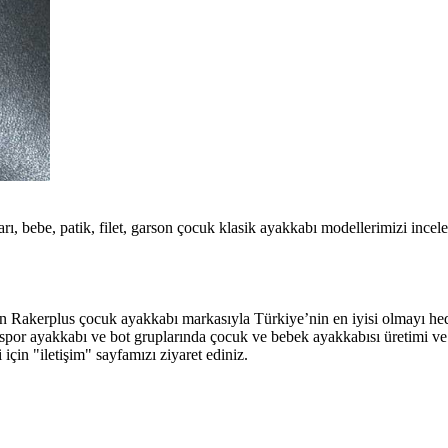
rı, bebe, patik, filet, garson çocuk klasik ayakkabı modellerimizi incele
llerimizi incelemek için tıklayınız.
atik, filet, garson çocuk spor ayakkabı modellerimizi incelemek için tık
an Rakerplus çocuk ayakkabı markasıyla Türkiye’nin en iyisi olmayı hed
abı, spor ayakkabı ve bot gruplarında çocuk ve bebek ayakkabısı üretimi
ri için "iletişim" sayfamızı ziyaret ediniz.