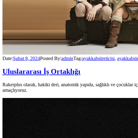
Date:
Şubat 8, 2024
Posted By:
admin
Tag:
ayakkabıüreticisi
,
ayakkabıü
Uluslararası İş Ortaklığı
Rakerplus olarak, hakiki deri, anatomik yapıda, sağlıklı ve çocuklar
amaçlıyoruz.