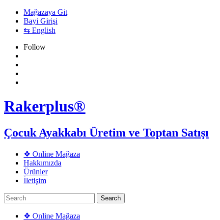
Mağazaya Git
Bayi Girişi
⇆ English
Follow
Rakerplus®
Çocuk Ayakkabı Üretim ve Toptan Satışı
❖ Online Mağaza
Hakkımızda
Ürünler
İletişim
❖ Online Mağaza