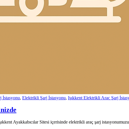
j İstasyonu
,
Elektrikli Şarj İstasyonu
,
Işıkkent Elektrikli Araç Şarj İsta
inizde
kkent Ayakkabıcılar Sitesi içerisinde elektrikli araç şarj istasyonumuzu