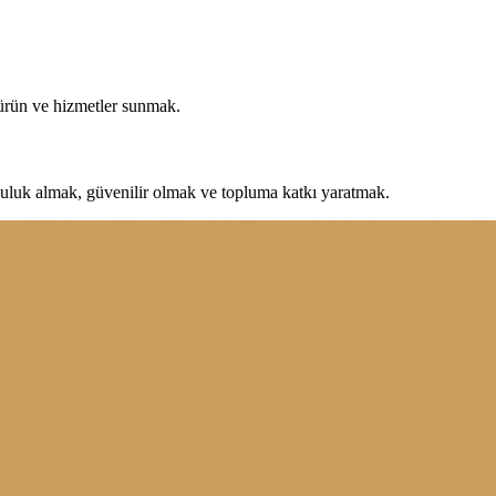
 ürün ve hizmetler sunmak.
uluk almak, güvenilir olmak ve topluma katkı yaratmak.