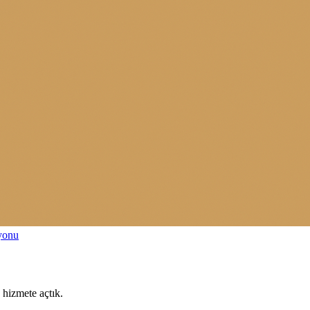
syonu
 hizmete açtık.