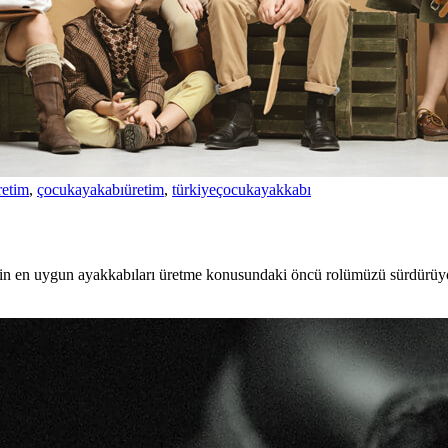
retim
,
çocukayakabıüretim
,
türkiyeçocukayakkabı
 için en uygun ayakkabıları üretme konusundaki öncü rolümüzü sürdürüyo