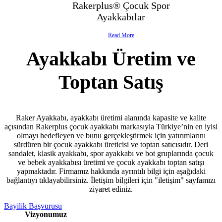
Rakerplus® Çocuk Spor
- Çocuk Spor Ayakkabı
Ayakkabılar
- Klasik Çocuk Ayakkabı
Read More
Ayakkabı Üretim ve
- Çocuk Sandalet
Toptan Satış
- İlk Adım & Bebek Ayakkabı
- Babetler
Raker Ayakkabı, ayakkabı üretimi alanında kapasite ve kalite
açısından Rakerplus çocuk ayakkabı markasıyla Türkiye’nin en iyisi
olmayı hedefleyen ve bunu gerçekleştirmek için yatırımlarını
sürdüren bir çocuk ayakkabı üreticisi ve toptan satıcısıdır. Deri
sandalet, klasik ayakkabı, spor ayakkabı ve bot gruplarında çocuk
ve bebek ayakkabısı üretimi ve çocuk ayakkabı toptan satışı
yapmaktadır. Firmamız hakkında ayrıntılı bilgi için aşağıdaki
bağlantıyı tıklayabilirsiniz. İletişim bilgileri için "iletişim" sayfamızı
ziyaret ediniz.
Bayilik Başvurusu
Vizyonumuz