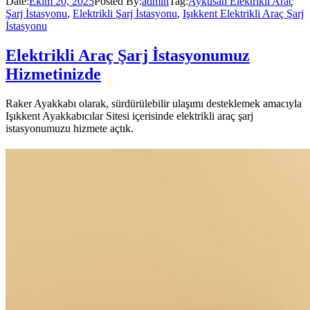
Date:
Ekim 20, 2025
Posted By:
admin
Tag:
Ayküsan Elektrikli Araç
Şarj İstasyonu
,
Elektrikli Şarj İstasyonu
,
Işıkkent Elektrikli Araç Şarj
İstasyonu
Elektrikli Araç Şarj İstasyonumuz
Hizmetinizde
Raker Ayakkabı olarak, sürdürülebilir ulaşımı desteklemek amacıyla
Işıkkent Ayakkabıcılar Sitesi içerisinde elektrikli araç şarj
istasyonumuzu hizmete açtık.