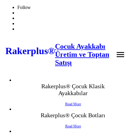
Follow
Çocuk Ayakkabı
Rakerplus®
Üretim ve Toptan
Satışı
❖ Online Mağaza
Rakerplus® Çocuk Klasik
Ayakkabılar
Hakkımızda
Read More
Ürünler
Rakerplus® Çocuk Botları
İletişim
- Çocuk Bot
Read More