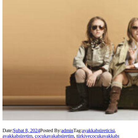
Date:
Şubat 8, 2024
Posted By:
admin
Tag:
ayakkabıüreticisi
,
ayakkabıüretim
,
çocukayakabıüretim
,
türkiyeçocukayakkabı