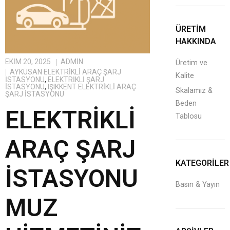
ÜRETİM
HAKKINDA
EKIM 20, 2025
ADMIN
Üretim ve
AYKÜSAN ELEKTRIKLI ARAÇ ŞARJ
Kalite
İSTASYONU
,
ELEKTRIKLI ŞARJ
İSTASYONU
,
IŞIKKENT ELEKTRIKLI ARAÇ
Skalamız &
ŞARJ İSTASYONU
Beden
ELEKTRIKLI
Tablosu
ARAÇ ŞARJ
KATEGORILER
İSTASYONU
Basın & Yayın
MUZ