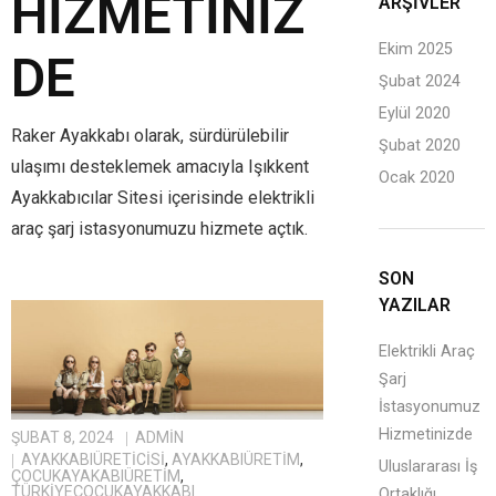
HIZMETINIZ
ARŞIVLER
Ekim 2025
DE
Şubat 2024
Eylül 2020
Raker Ayakkabı olarak, sürdürülebilir
Şubat 2020
ulaşımı desteklemek amacıyla Işıkkent
Ocak 2020
Ayakkabıcılar Sitesi içerisinde elektrikli
araç şarj istasyonumuzu hizmete açtık.
SON
YAZILAR
Elektrikli Araç
Şarj
İstasyonumuz
Hizmetinizde
ŞUBAT 8, 2024
ADMIN
AYAKKABIÜRETICISI
,
AYAKKABIÜRETIM
,
Uluslararası İş
ÇOCUKAYAKABIÜRETIM
,
TÜRKIYEÇOCUKAYAKKABI
Ortaklığı