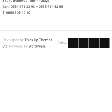
35070 Bornova / İzmir / Türkiye
Gsm: 0554 671 33 93 – 0535 714 52 55
T: 0850 305 49 10
Developed by
Think Up Themes
Follow
Ltd
. Powered by
WordPress
.