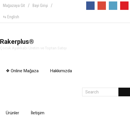
Mağazaya Git
Bayi Girişi
Follow
⇆ English
Rakerplus®
Çocuk Ayakkabı Üretim ve Toptan Satışı
❖ Online Mağaza
Hakkımızda
Ürünler
İletişim