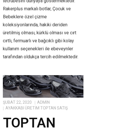
tecrübesini dünyaya göstermektedir.
Rakerplus markalı botlar, Çocuk ve
Bebeklere özel çizme
koleksiyonlarında, hakiki deriden
üretilmiş olması, kürklü olması ve cırt
cırtlı, fermuarlı ve bağcıklı gibi kolay
kullanım seçenekleri ile ebeveynler
tarafından oldukça tercih edilmektedir.
ŞUBAT 22, 2020
ADMIN
AYAKKABI ÜRETIM TOPTAN SATIŞ
TOPTAN