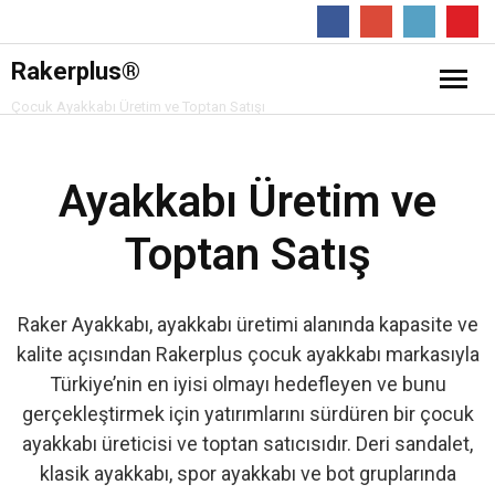
Follow
Rakerplus®
Çocuk Ayakkabı Üretim ve Toptan Satışı
❖ Online Mağaza
Ayakkabı Üretim ve
Hakkımızda
Toptan Satış
Ürünler
- Çocuk Bot
İletişim
Raker Ayakkabı, ayakkabı üretimi alanında kapasite ve
kalite açısından Rakerplus çocuk ayakkabı markasıyla
- Çocuk Spor Ayakkabı
Türkiye’nin en iyisi olmayı hedefleyen ve bunu
gerçekleştirmek için yatırımlarını sürdüren bir çocuk
- Klasik Çocuk Ayakkabı
ayakkabı üreticisi ve toptan satıcısıdır. Deri sandalet,
klasik ayakkabı, spor ayakkabı ve bot gruplarında
- Çocuk Sandalet