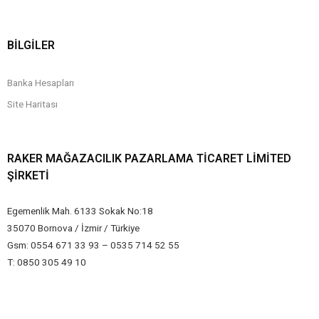
BİLGİLER
Banka Hesapları
Site Haritası
RAKER MAĞAZACILIK PAZARLAMA TICARET LIMITED
ŞIRKETI
Egemenlik Mah. 6133 Sokak No:18
35070 Bornova / İzmir / Türkiye
Gsm: 0554 671 33 93 – 0535 714 52 55
T: 0850 305 49 10