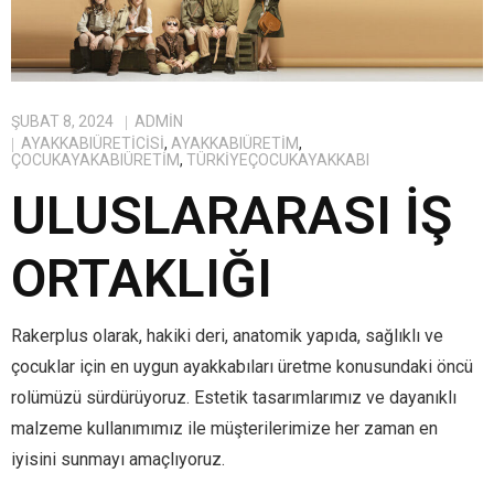
ŞUBAT 8, 2024
ADMIN
AYAKKABIÜRETICISI
,
AYAKKABIÜRETIM
,
ÇOCUKAYAKABIÜRETIM
,
TÜRKIYEÇOCUKAYAKKABI
ULUSLARARASI İŞ
ORTAKLIĞI
Rakerplus olarak, hakiki deri, anatomik yapıda, sağlıklı ve
çocuklar için en uygun ayakkabıları üretme konusundaki öncü
rolümüzü sürdürüyoruz. Estetik tasarımlarımız ve dayanıklı
malzeme kullanımımız ile müşterilerimize her zaman en
iyisini sunmayı amaçlıyoruz.