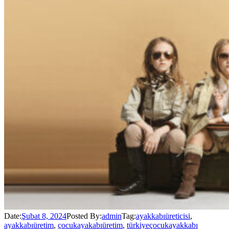
Date:
Şubat 8, 2024
Posted By:
admin
Tag:
ayakkabıüreticisi
,
ayakkabıüretim
,
çocukayakabıüretim
,
türkiyeçocukayakkabı