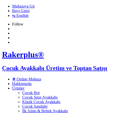
Mağazaya Git
Bayi Girişi
⇆ English
Follow
Rakerplus®
Çocuk Ayakkabı Üretim ve Toptan Satışı
❖ Online Mağaza
Hakkımızda
Ürünler
Çocuk Bot
Çocuk Spor Ayakkabı
Klasik Çocuk Ayakkabı
Çocuk Sandalet
İlk Adım & Bebek Ayakkabı