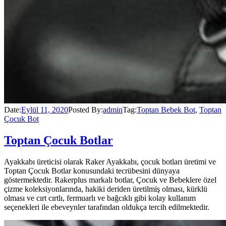
Date:
Eylül 11, 2020
Posted By:
admin
Tag:
Toptan Bebek Bot
,
Toptan
Çocuk Bot
Toptan Çocuk Botlar
Ayakkabı üreticisi olarak Raker Ayakkabı, çocuk botları üretimi ve
Toptan Çocuk Botlar konusundaki tecrübesini dünyaya
göstermektedir. Rakerplus markalı botlar, Çocuk ve Bebeklere özel
çizme koleksiyonlarında, hakiki deriden üretilmiş olması, kürklü
olması ve cırt cırtlı, fermuarlı ve bağcıklı gibi kolay kullanım
seçenekleri ile ebeveynler tarafından oldukça tercih edilmektedir.