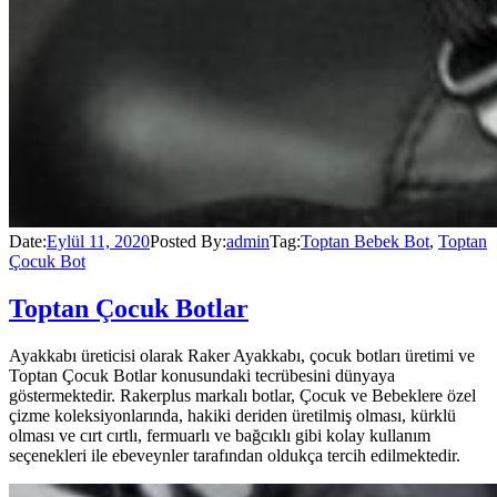
Date:
Eylül 11, 2020
Posted By:
admin
Tag:
Toptan Bebek Bot
,
Toptan
Çocuk Bot
Toptan Çocuk Botlar
Ayakkabı üreticisi olarak Raker Ayakkabı, çocuk botları üretimi ve
Toptan Çocuk Botlar konusundaki tecrübesini dünyaya
göstermektedir. Rakerplus markalı botlar, Çocuk ve Bebeklere özel
çizme koleksiyonlarında, hakiki deriden üretilmiş olması, kürklü
olması ve cırt cırtlı, fermuarlı ve bağcıklı gibi kolay kullanım
seçenekleri ile ebeveynler tarafından oldukça tercih edilmektedir.