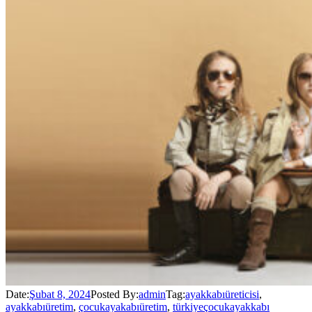
Date:
Şubat 8, 2024
Posted By:
admin
Tag:
ayakkabıüreticisi
,
ayakkabıüretim
,
çocukayakabıüretim
,
türkiyeçocukayakkabı