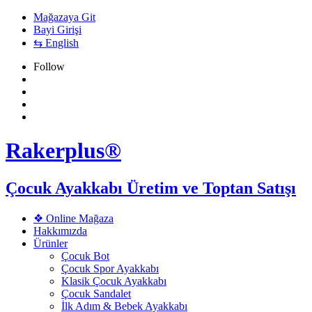
Mağazaya Git
Bayi Girişi
⇆ English
Follow
Rakerplus®
Çocuk Ayakkabı Üretim ve Toptan Satışı
❖ Online Mağaza
Hakkımızda
Ürünler
Çocuk Bot
Çocuk Spor Ayakkabı
Klasik Çocuk Ayakkabı
Çocuk Sandalet
İlk Adım & Bebek Ayakkabı