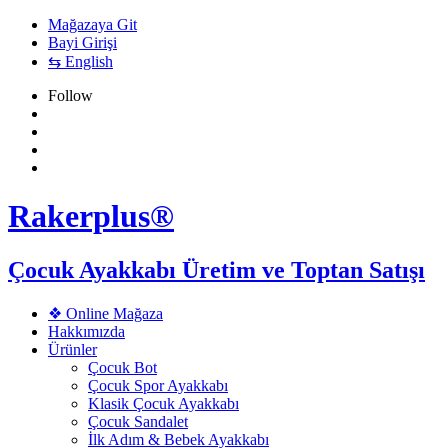
Mağazaya Git
Bayi Girişi
⇆ English
Follow
Rakerplus®
Çocuk Ayakkabı Üretim ve Toptan Satışı
❖ Online Mağaza
Hakkımızda
Ürünler
Çocuk Bot
Çocuk Spor Ayakkabı
Klasik Çocuk Ayakkabı
Çocuk Sandalet
İlk Adım & Bebek Ayakkabı