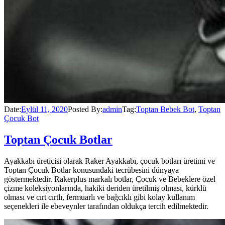
Date:
Eylül 11, 2020
Posted By:
admin
Tag:
Toptan Bebek Bot
,
Toptan
Çocuk Bot
Toptan Çocuk Botlar
Ayakkabı üreticisi olarak Raker Ayakkabı, çocuk botları üretimi ve
Toptan Çocuk Botlar konusundaki tecrübesini dünyaya
göstermektedir. Rakerplus markalı botlar, Çocuk ve Bebeklere özel
çizme koleksiyonlarında, hakiki deriden üretilmiş olması, kürklü
olması ve cırt cırtlı, fermuarlı ve bağcıklı gibi kolay kullanım
seçenekleri ile ebeveynler tarafından oldukça tercih edilmektedir.