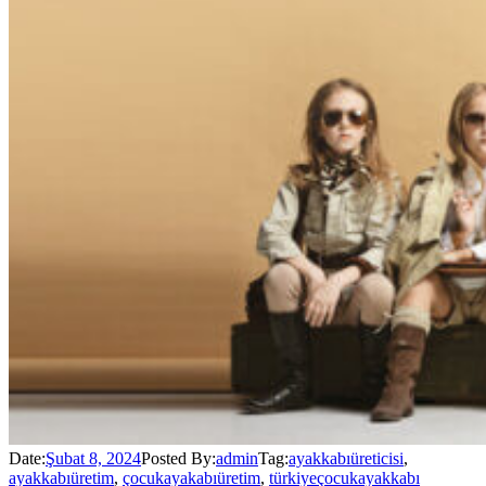
Date:
Şubat 8, 2024
Posted By:
admin
Tag:
ayakkabıüreticisi
,
ayakkabıüretim
,
çocukayakabıüretim
,
türkiyeçocukayakkabı