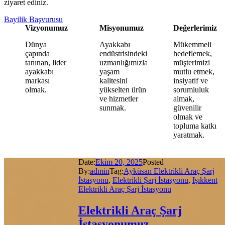
ziyaret ediniz.
Bayilik Başvurusu
Vizyonumuz
Misyonumuz
Değerlerimiz
Dünya
Ayakkabı
Mükemmeli
çapında
endüstrisindeki
hedeflemek,
tanınan, lider
uzmanlığımızla,
müşterimizi
ayakkabı
yaşam
mutlu etmek,
markası
kalitesini
insiyatif ve
olmak.
yükselten ürün
sorumluluk
ve hizmetler
almak,
sunmak.
güvenilir
olmak ve
topluma katkı
yaratmak.
Date:
Ekim 20, 2025
Posted
By:
admin
Tag:
Ayküsan Elektrikli Araç Şarj
İstasyonu
,
Elektrikli Şarj İstasyonu
,
Işıkkent
Elektrikli Araç Şarj İstasyonu
Elektrikli Araç Şarj
İstasyonumuz