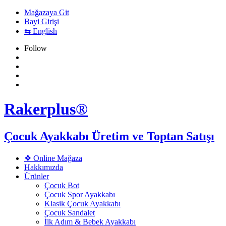
Mağazaya Git
Bayi Girişi
⇆ English
Follow
Rakerplus®
Çocuk Ayakkabı Üretim ve Toptan Satışı
❖ Online Mağaza
Hakkımızda
Ürünler
Çocuk Bot
Çocuk Spor Ayakkabı
Klasik Çocuk Ayakkabı
Çocuk Sandalet
İlk Adım & Bebek Ayakkabı