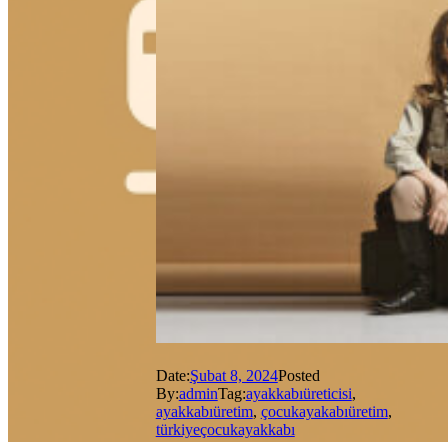
Date:
Şubat 8, 2024
Posted
By:
admin
Tag:
ayakkabıüreticisi
,
ayakkabıüretim
,
çocukayakabıüretim
,
türkiyeçocukayakkabı