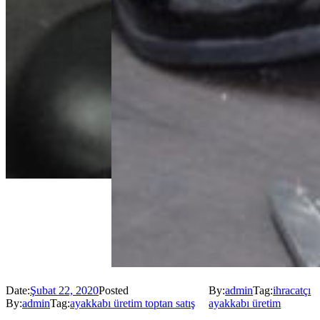
Date:
Şubat 22, 2020
Posted
By:
admin
Tag:
ihracatçı
By:
admin
Tag:
ayakkabı üretim toptan satış
ayakkabı üretim