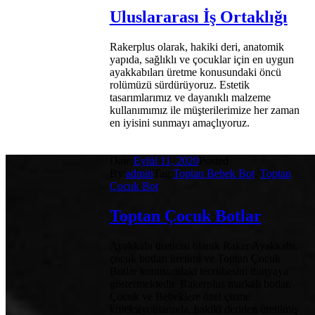
Uluslararası İş Ortaklığı
Rakerplus olarak, hakiki deri, anatomik
yapıda, sağlıklı ve çocuklar için en uygun
ayakkabıları üretme konusundaki öncü
rolümüzü sürdürüyoruz. Estetik
tasarımlarımız ve dayanıklı malzeme
kullanımımız ile müşterilerimize her zaman
en iyisini sunmayı amaçlıyoruz.
Date:
Eylül 11, 2020
Posted
By:
admin
Tag:
Toptan Bebek Bot
,
Toptan
Çocuk Bot
Toptan Çocuk Botlar
Ayakkabı üreticisi olarak Raker Ayakkabı,
çocuk botları üretimi ve Toptan Çocuk
Botlar konusundaki tecrübesini dünyaya
göstermektedir. Rakerplus markalı botlar,
Çocuk ve Bebeklere özel çizme
koleksiyonlarında, hakiki deriden üretilmiş