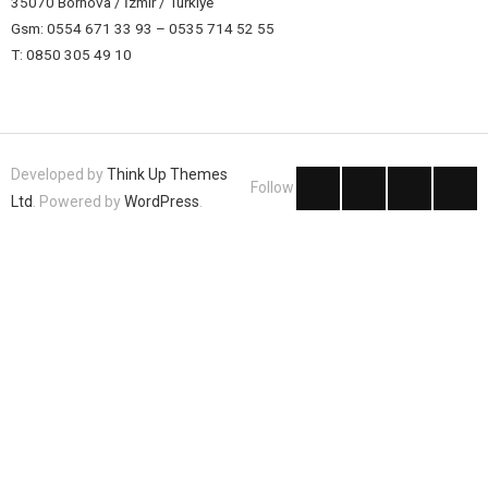
35070 Bornova / İzmir / Türkiye
Gsm: 0554 671 33 93 – 0535 714 52 55
T: 0850 305 49 10
Developed by
Think Up Themes
Follow
Ltd
. Powered by
WordPress
.