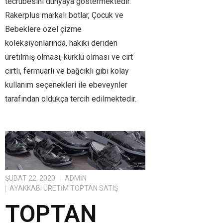
tecrübesini dünyaya göstermektedir.
Rakerplus markalı botlar, Çocuk ve
Bebeklere özel çizme
koleksiyonlarında, hakiki deriden
üretilmiş olması, kürklü olması ve cırt
cırtlı, fermuarlı ve bağcıklı gibi kolay
kullanım seçenekleri ile ebeveynler
tarafından oldukça tercih edilmektedir.
ŞUBAT 22, 2020
ADMIN
AYAKKABI ÜRETIM TOPTAN SATIŞ
TOPTAN