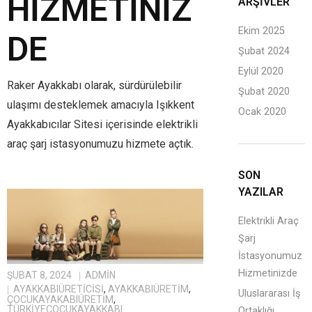
HIZMETINIZ
ARŞIVLER
Ekim 2025
DE
Şubat 2024
Eylül 2020
Raker Ayakkabı olarak, sürdürülebilir
Şubat 2020
ulaşımı desteklemek amacıyla Işıkkent
Ocak 2020
Ayakkabıcılar Sitesi içerisinde elektrikli
araç şarj istasyonumuzu hizmete açtık.
SON
YAZILAR
Elektrikli Araç
Şarj
İstasyonumuz
Hizmetinizde
ŞUBAT 8, 2024
ADMIN
AYAKKABIÜRETICISI
,
AYAKKABIÜRETIM
,
Uluslararası İş
ÇOCUKAYAKABIÜRETIM
,
TÜRKIYEÇOCUKAYAKKABI
Ortaklığı