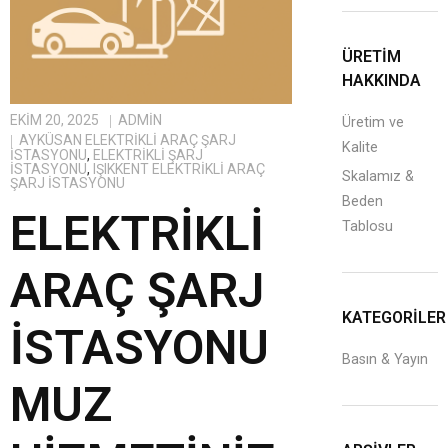
ÜRETİM
HAKKINDA
EKIM 20, 2025
ADMIN
Üretim ve
AYKÜSAN ELEKTRIKLI ARAÇ ŞARJ
Kalite
İSTASYONU
,
ELEKTRIKLI ŞARJ
İSTASYONU
,
IŞIKKENT ELEKTRIKLI ARAÇ
Skalamız &
ŞARJ İSTASYONU
Beden
ELEKTRIKLI
Tablosu
ARAÇ ŞARJ
KATEGORILER
İSTASYONU
Basın & Yayın
MUZ