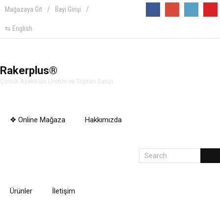
Mağazaya Git
Bayi Girişi
Follow
⇆ English
Rakerplus®
Çocuk Ayakkabı Üretim ve Toptan Satışı
❖ Online Mağaza
Hakkımızda
Ürünler
İletişim