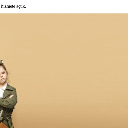
 hizmete açtık.