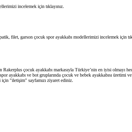
llerimizi incelemek için tıklayınız.
atik, filet, garson çocuk spor ayakkabı modellerimizi incelemek için tık
an Rakerplus çocuk ayakkabı markasıyla Türkiye’nin en iyisi olmayı hed
abı, spor ayakkabı ve bot gruplarında çocuk ve bebek ayakkabısı üretimi
ri için "iletişim" sayfamızı ziyaret ediniz.