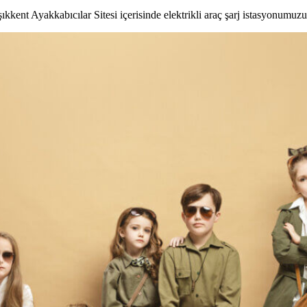
kkent Ayakkabıcılar Sitesi içerisinde elektrikli araç şarj istasyonumuzu