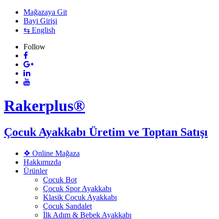
Mağazaya Git
Bayi Girişi
⇆ English
Follow
Rakerplus®
Çocuk Ayakkabı Üretim ve Toptan Satışı
❖ Online Mağaza
Hakkımızda
Ürünler
Çocuk Bot
Çocuk Spor Ayakkabı
Klasik Çocuk Ayakkabı
Çocuk Sandalet
İlk Adım & Bebek Ayakkabı