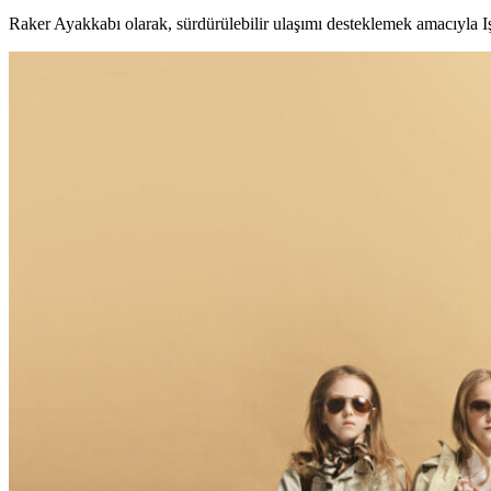
Raker Ayakkabı olarak, sürdürülebilir ulaşımı desteklemek amacıyla Işı