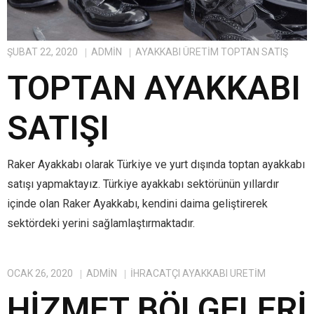
ŞUBAT 22, 2020
ADMIN
AYAKKABI ÜRETIM TOPTAN SATIŞ
TOPTAN AYAKKABI
SATIŞI
Raker Ayakkabı olarak Türkiye ve yurt dışında toptan ayakkabı
satışı yapmaktayız. Türkiye ayakkabı sektörünün yıllardır
içinde olan Raker Ayakkabı, kendini daima geliştirerek
sektördeki yerini sağlamlaştırmaktadır.
OCAK 26, 2020
ADMIN
IHRACATÇI AYAKKABI ÜRETIM
HIZMET BÖLGELERI