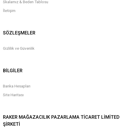
Skalamız & Beden Tablosu
İletişim
SÖZLEŞMELER
Gizlilik ve Güvenlik
BİLGİLER
Banka Hesapları
Site Haritası
RAKER MAĞAZACILIK PAZARLAMA TICARET LIMITED
ŞIRKETI