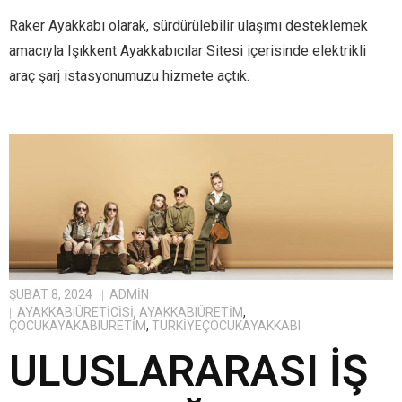
Raker Ayakkabı olarak, sürdürülebilir ulaşımı desteklemek
amacıyla Işıkkent Ayakkabıcılar Sitesi içerisinde elektrikli
araç şarj istasyonumuzu hizmete açtık.
ŞUBAT 8, 2024
ADMIN
AYAKKABIÜRETICISI
,
AYAKKABIÜRETIM
,
ÇOCUKAYAKABIÜRETIM
,
TÜRKIYEÇOCUKAYAKKABI
ULUSLARARASI İŞ