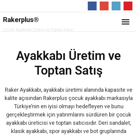
Follow
Rakerplus®
Çocuk Ayakkabı Üretim ve Toptan Satışı
❖ Online Mağaza
Ayakkabı Üretim ve
Hakkımızda
Toptan Satış
Ürünler
- Çocuk Bot
İletişim
Raker Ayakkabı, ayakkabı üretimi alanında kapasite ve
kalite açısından Rakerplus çocuk ayakkabı markasıyla
- Çocuk Spor Ayakkabı
Türkiye’nin en iyisi olmayı hedefleyen ve bunu
gerçekleştirmek için yatırımlarını sürdüren bir çocuk
- Klasik Çocuk Ayakkabı
ayakkabı üreticisi ve toptan satıcısıdır. Deri sandalet,
klasik ayakkabı, spor ayakkabı ve bot gruplarında
- Çocuk Sandalet