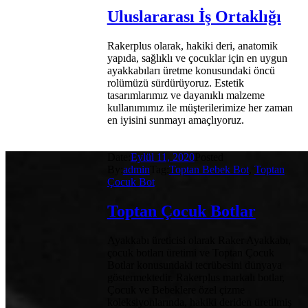
Uluslararası İş Ortaklığı
Rakerplus olarak, hakiki deri, anatomik
yapıda, sağlıklı ve çocuklar için en uygun
ayakkabıları üretme konusundaki öncü
rolümüzü sürdürüyoruz. Estetik
tasarımlarımız ve dayanıklı malzeme
kullanımımız ile müşterilerimize her zaman
en iyisini sunmayı amaçlıyoruz.
Date:
Eylül 11, 2020
Posted
By:
admin
Tag:
Toptan Bebek Bot
,
Toptan
Çocuk Bot
Toptan Çocuk Botlar
Ayakkabı üreticisi olarak Raker Ayakkabı,
çocuk botları üretimi ve Toptan Çocuk
Botlar konusundaki tecrübesini dünyaya
göstermektedir. Rakerplus markalı botlar,
Çocuk ve Bebeklere özel çizme
koleksiyonlarında, hakiki deriden üretilmiş