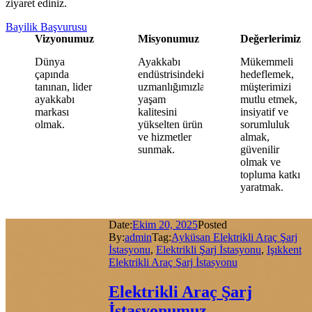
ziyaret ediniz.
Bayilik Başvurusu
Vizyonumuz
Misyonumuz
Değerlerimiz
Dünya
Ayakkabı
Mükemmeli
çapında
endüstrisindeki
hedeflemek,
tanınan, lider
uzmanlığımızla,
müşterimizi
ayakkabı
yaşam
mutlu etmek,
markası
kalitesini
insiyatif ve
olmak.
yükselten ürün
sorumluluk
ve hizmetler
almak,
sunmak.
güvenilir
olmak ve
topluma katkı
yaratmak.
Date:
Ekim 20, 2025
Posted
By:
admin
Tag:
Ayküsan Elektrikli Araç Şarj
İstasyonu
,
Elektrikli Şarj İstasyonu
,
Işıkkent
Elektrikli Araç Şarj İstasyonu
Elektrikli Araç Şarj
İstasyonumuz