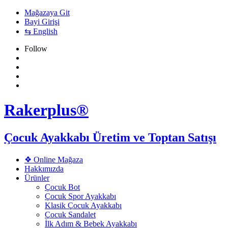
Mağazaya Git
Bayi Girişi
⇆ English
Follow
Rakerplus®
Çocuk Ayakkabı Üretim ve Toptan Satışı
❖ Online Mağaza
Hakkımızda
Ürünler
Çocuk Bot
Çocuk Spor Ayakkabı
Klasik Çocuk Ayakkabı
Çocuk Sandalet
İlk Adım & Bebek Ayakkabı