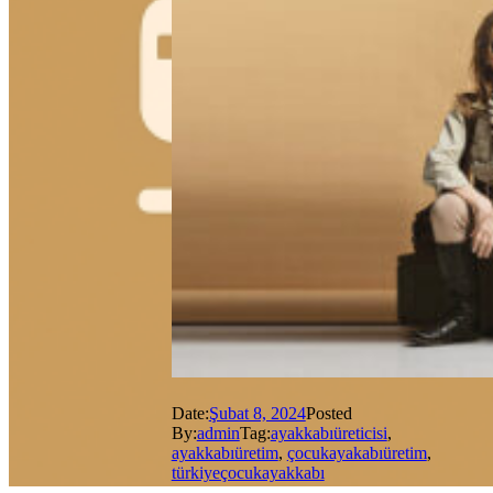
Date:
Şubat 8, 2024
Posted
By:
admin
Tag:
ayakkabıüreticisi
,
ayakkabıüretim
,
çocukayakabıüretim
,
türkiyeçocukayakkabı