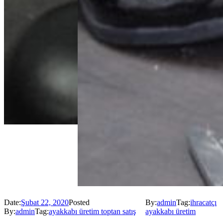
Date:
Şubat 22, 2020
Posted
By:
admin
Tag:
ihracatçı
By:
admin
Tag:
ayakkabı üretim toptan satış
ayakkabı üretim