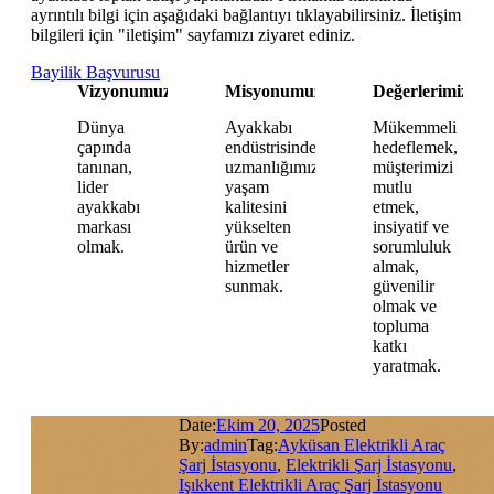
ayrıntılı bilgi için aşağıdaki bağlantıyı tıklayabilirsiniz. İletişim
bilgileri için "iletişim" sayfamızı ziyaret ediniz.
Bayilik Başvurusu
Vizyonumuz
Misyonumuz
Değerlerimiz
Dünya
Ayakkabı
Mükemmeli
çapında
endüstrisindeki
hedeflemek,
tanınan,
uzmanlığımızla,
müşterimizi
lider
yaşam
mutlu
ayakkabı
kalitesini
etmek,
markası
yükselten
insiyatif ve
olmak.
ürün ve
sorumluluk
hizmetler
almak,
sunmak.
güvenilir
olmak ve
topluma
katkı
yaratmak.
Date:
Ekim 20, 2025
Posted
By:
admin
Tag:
Ayküsan Elektrikli Araç
Şarj İstasyonu
,
Elektrikli Şarj İstasyonu
,
Işıkkent Elektrikli Araç Şarj İstasyonu