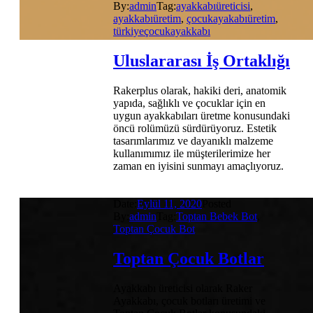
By:
admin
Tag:
ayakkabıüreticisi
,
ayakkabıüretim
,
çocukayakabıüretim
,
türkiyeçocukayakkabı
Uluslararası İş Ortaklığı
Rakerplus olarak, hakiki deri, anatomik
yapıda, sağlıklı ve çocuklar için en
uygun ayakkabıları üretme konusundaki
öncü rolümüzü sürdürüyoruz. Estetik
tasarımlarımız ve dayanıklı malzeme
kullanımımız ile müşterilerimize her
zaman en iyisini sunmayı amaçlıyoruz.
Date:
Eylül 11, 2020
Posted
By:
admin
Tag:
Toptan Bebek Bot
,
Toptan Çocuk Bot
Toptan Çocuk Botlar
Ayakkabı üreticisi olarak Raker
Ayakkabı, çocuk botları üretimi ve