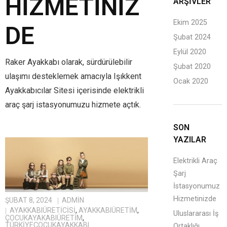
HIZMETINIZ
ARŞIVLER
Ekim 2025
DE
Şubat 2024
Eylül 2020
Raker Ayakkabı olarak, sürdürülebilir
Şubat 2020
ulaşımı desteklemek amacıyla Işıkkent
Ocak 2020
Ayakkabıcılar Sitesi içerisinde elektrikli
araç şarj istasyonumuzu hizmete açtık.
SON
YAZILAR
Elektrikli Araç
Şarj
İstasyonumuz
Hizmetinizde
ŞUBAT 8, 2024
ADMIN
AYAKKABIÜRETICISI
,
AYAKKABIÜRETIM
,
Uluslararası İş
ÇOCUKAYAKABIÜRETIM
,
TÜRKIYEÇOCUKAYAKKABI
Ortaklığı