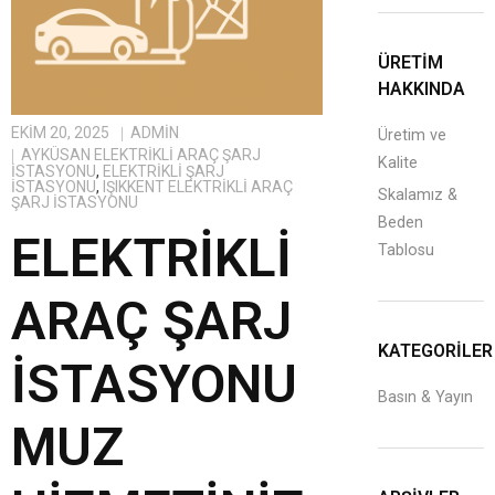
ÜRETİM
HAKKINDA
EKIM 20, 2025
ADMIN
Üretim ve
AYKÜSAN ELEKTRIKLI ARAÇ ŞARJ
Kalite
İSTASYONU
,
ELEKTRIKLI ŞARJ
İSTASYONU
,
IŞIKKENT ELEKTRIKLI ARAÇ
Skalamız &
ŞARJ İSTASYONU
Beden
ELEKTRIKLI
Tablosu
ARAÇ ŞARJ
KATEGORILER
İSTASYONU
Basın & Yayın
MUZ