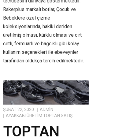
tecrübesini dünyaya göstermektedir.
Rakerplus markalı botlar, Çocuk ve
Bebeklere özel çizme
koleksiyonlarında, hakiki deriden
üretilmiş olması, kürklü olması ve cırt
cırtlı, fermuarlı ve bağcıklı gibi kolay
kullanım seçenekleri ile ebeveynler
tarafından oldukça tercih edilmektedir.
ŞUBAT 22, 2020
ADMIN
AYAKKABI ÜRETIM TOPTAN SATIŞ
TOPTAN