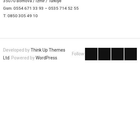
35070 Bornova / İzmir / Türkiye
Gsm: 0554 671 33 93 – 0535 714 52 55
T: 0850 305 49 10
Developed by
Think Up Themes
Follow
Ltd
. Powered by
WordPress
.