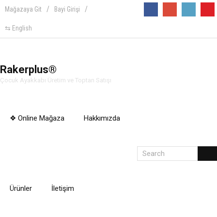
Mağazaya Git
Bayi Girişi
Follow
⇆ English
Rakerplus®
Çocuk Ayakkabı Üretim ve Toptan Satışı
❖ Online Mağaza
Hakkımızda
Ürünler
İletişim