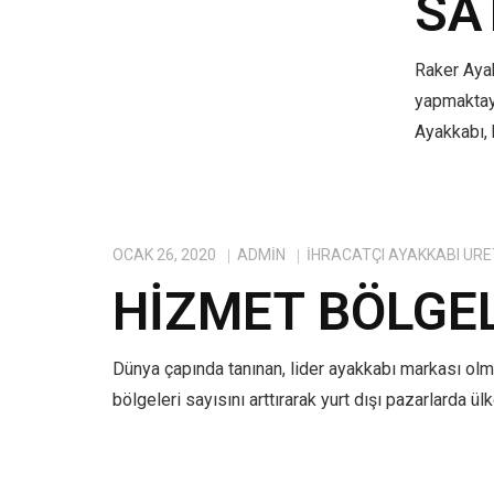
SA
Raker Ayak
yapmaktayı
Ayakkabı, 
OCAK 26, 2020
ADMIN
IHRACATÇI AYAKKABI ÜRE
HIZMET BÖLGE
Dünya çapında tanınan, lider ayakkabı markası ol
bölgeleri sayısını arttırarak yurt dışı pazarlarda ü