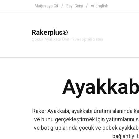
Mağazaya Git
Bayi Girişi
⇆ English
Rakerplus®
Çocuk Ayakkabı Üretim ve Toptan Satışı
Ayakkabı
Raker Ayakkabı, ayakkabı üretimi alanında k
ve bunu gerçekleştirmek için yatırımlarını s
ve bot gruplarında çocuk ve bebek ayakkabıs
bağlantıyı t