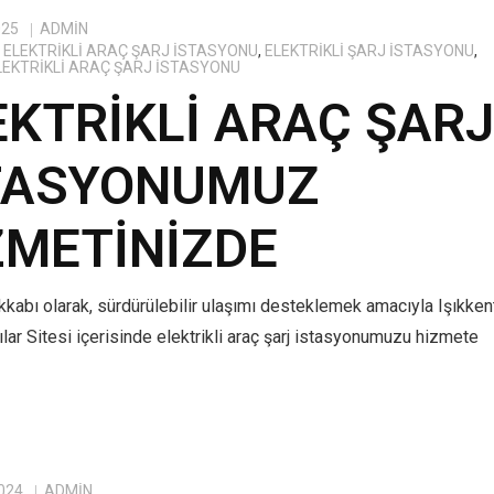
025
ADMIN
ELEKTRIKLI ARAÇ ŞARJ İSTASYONU
,
ELEKTRIKLI ŞARJ İSTASYONU
,
ELEKTRIKLI ARAÇ ŞARJ İSTASYONU
EKTRIKLI ARAÇ ŞAR
TASYONUMUZ
ZMETINIZDE
kabı olarak, sürdürülebilir ulaşımı desteklemek amacıyla Işıkken
lar Sitesi içerisinde elektrikli araç şarj istasyonumuzu hizmete
024
ADMIN