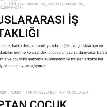
ÜRETICISI
,
AYAKKABIÜRETIM
,
ÇOCUKAYAKABIÜRETIM
,
OCUKAYAKKABI
USLARARASI İŞ
TAKLIĞI
olarak, hakiki deri, anatomik yapıda, sağlıklı ve çocuklar için en
kkabıları üretme konusundaki öncü rolümüzü sürdürüyoruz. Estet
ımız ve dayanıklı malzeme kullanımımız ile müşterilerimize her
yisini sunmayı amaçlıyoruz.
2020
ADMIN
TOPTAN BEBEK BOT
,
TOPTAN ÇOCUK BOT
PTAN ÇOCUK