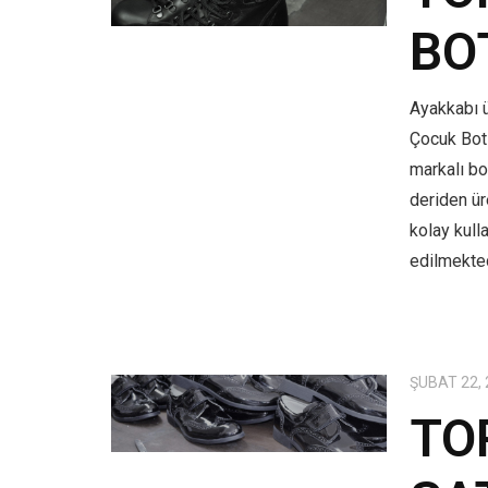
BO
Ayakkabı ü
Çocuk Bot
markalı bo
deriden üre
kolay kull
edilmekted
ŞUBAT 22,
TO