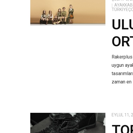
AYAKKABI
TÜRKIYEÇ
UL
OR
Rakerplus 
uygun aya
tasarımlar
zaman en i
EYLÜL 11, 
TO