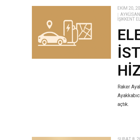
EKIM 20, 2
AYKÜSAN 
IŞIKKENT 
EL
İS
HI
Raker Ayak
Ayakkabıcı
açtık.
ŞUBAT 8, 2