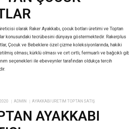
TLAR
reticisi olarak Raker Ayakkabı, çocuk botları üretimi ve Toptan
lar konusundaki tecrübesini dünyaya göstermektedir. Rakerplus
tlar, Çocuk ve Bebeklere özel çizme koleksiyonlarında, hakiki
tilmiş olması, kürklü olması ve cırt cırtlı, fermuarlı ve bağcıklı gib
anım seçenekleri ile ebeveynler tarafından oldukça tercih
ir.
 2020
ADMIN
AYAKKABI ÜRETIM TOPTAN SATIŞ
PTAN AYAKKABI