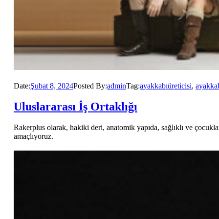
Date:
Şubat 8, 2024
Posted By:
admin
Tag:
ayakkabıüreticisi
,
ayakka
Uluslararası İş Ortaklığı
Rakerplus olarak, hakiki deri, anatomik yapıda, sağlıklı ve çocuk
amaçlıyoruz.