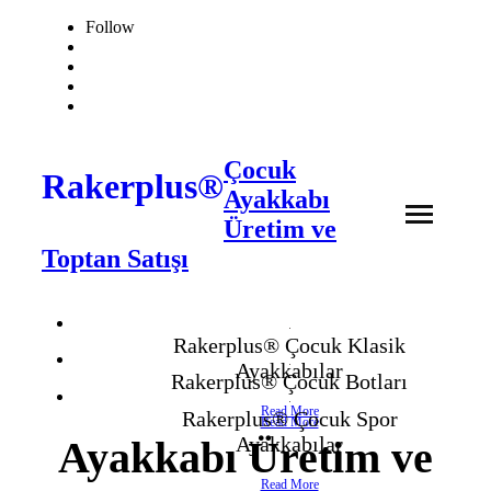
Follow
Çocuk
Rakerplus®
Ayakkabı
Üretim ve
Toptan Satışı
❖ Online Mağaza
Rakerplus® Çocuk Klasik
Ayakkabılar
Hakkımızda
Rakerplus® Çocuk Botları
Read More
Rakerplus® Çocuk Spor
Read More
Ürünler
Ayakkabılar
Ayakkabı Üretim ve
Read More
İletişim
- Çocuk Bot