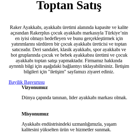
Toptan Satış
- Çocuk Spor Ayakkabı
Raker Ayakkabı, ayakkabı üretimi alanında kapasite ve kalite
- Klasik Çocuk Ayakkabı
açısından Rakerplus çocuk ayakkabı markasıyla Türkiye’nin
en iyisi olmayı hedefleyen ve bunu gerçekleştirmek için
yatırımlarını sürdüren bir çocuk ayakkabı üreticisi ve toptan
- Çocuk Sandalet
satıcısıdır. Deri sandalet, klasik ayakkabı, spor ayakkabı ve
bot gruplarında çocuk ve bebek ayakkabısı üretimi ve çocuk
- İlk Adım & Bebek Ayakkabı
ayakkabı toptan satışı yapmaktadır. Firmamız hakkında
ayrıntılı bilgi için aşağıdaki bağlantıyı tıklayabilirsiniz. İletişim
bilgileri için "iletişim" sayfamızı ziyaret ediniz.
- Babetler
Bayilik Başvurusu
Vizyonumuz
Dünya çapında tanınan, lider ayakkabı markası olmak.
Misyonumuz
Ayakkabı endüstrisindeki uzmanlığımızla, yaşam
kalitesini yükselten ürün ve hizmetler sunmak.