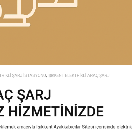
TRIKLI ŞARJ İSTASYONU
,
IŞIKKENT ELEKTRIKLI ARAÇ ŞARJ
AÇ ŞARJ
 HIZMETINIZDE
eklemek amacıyla Işıkkent Ayakkabıcılar Sitesi içerisinde elektrik