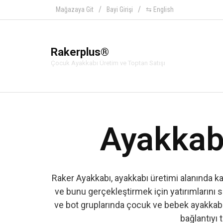
Mağazaya Git
Bayi Girişi
⇆ English
Rakerplus®
Çocuk Ayakkabı Üretim ve Toptan Satışı
Ayakkabı
Raker Ayakkabı, ayakkabı üretimi alanında k
ve bunu gerçekleştirmek için yatırımlarını s
ve bot gruplarında çocuk ve bebek ayakkabıs
bağlantıyı t