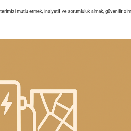
imizi mutlu etmek, insiyatif ve sorumluluk almak, güvenilir olm