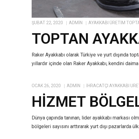
ŞUBAT 22, 2020
ADMIN
AYAKKABI ÜRETIM TOPT
TOPTAN AYAKKA
Raker Ayakkabı olarak Türkiye ve yurt dışında top
yıllardır içinde olan Raker Ayakkabı, kendini daima
OCAK 26, 2020
ADMIN
IHRACATÇI AYAKKABI ÜRE
HIZMET BÖLGE
Dünya çapında tanınan, lider ayakkabı markası ol
bölgeleri sayısını arttırarak yurt dışı pazarlarda ü