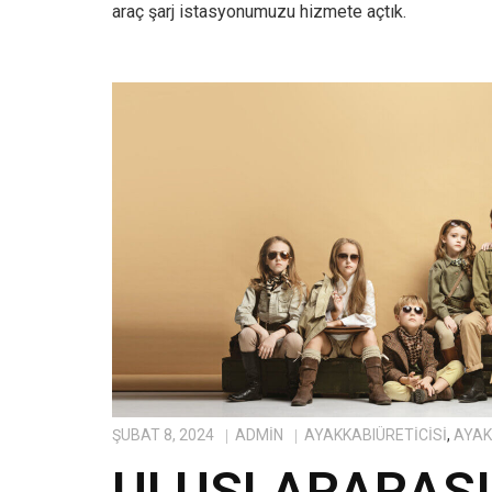
araç şarj istasyonumuzu hizmete açtık.
ŞUBAT 8, 2024
ADMIN
AYAKKABIÜRETICISI
,
AYAK
ULUSLARARASI 