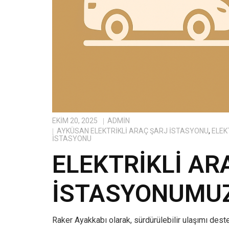
EKIM 20, 2025
ADMIN
AYKÜSAN ELEKTRIKLI ARAÇ ŞARJ İSTASYONU
,
ELEK
İSTASYONU
ELEKTRIKLI AR
İSTASYONUMUZ
Raker Ayakkabı olarak, sürdürülebilir ulaşımı dest