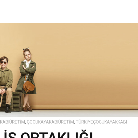
KABIÜRETIM
,
ÇOCUKAYAKABIÜRETIM
,
TÜRKIYEÇOCUKAYAKKABI
İŞ ORTAKLIĞI