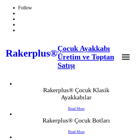
Follow
Çocuk Ayakkabı
Rakerplus®
Üretim ve Toptan
Satışı
❖ Online Mağaza
Rakerplus® Çocuk Klasik
Ayakkabılar
Hakkımızda
Read More
Ürünler
Rakerplus® Çocuk Botları
İletişim
- Çocuk Bot
Read More