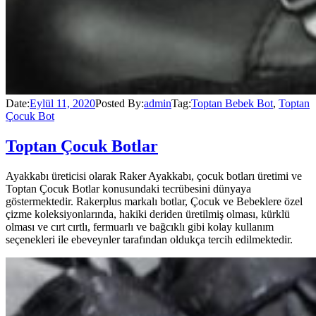
Date:
Eylül 11, 2020
Posted By:
admin
Tag:
Toptan Bebek Bot
,
Toptan
Çocuk Bot
Toptan Çocuk Botlar
Ayakkabı üreticisi olarak Raker Ayakkabı, çocuk botları üretimi ve
Toptan Çocuk Botlar konusundaki tecrübesini dünyaya
göstermektedir. Rakerplus markalı botlar, Çocuk ve Bebeklere özel
çizme koleksiyonlarında, hakiki deriden üretilmiş olması, kürklü
olması ve cırt cırtlı, fermuarlı ve bağcıklı gibi kolay kullanım
seçenekleri ile ebeveynler tarafından oldukça tercih edilmektedir.