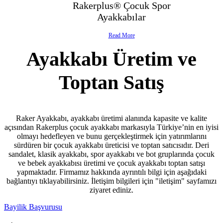
Rakerplus® Çocuk Spor
- Çocuk Spor Ayakkabı
Ayakkabılar
- Klasik Çocuk Ayakkabı
Read More
Ayakkabı Üretim ve
- Çocuk Sandalet
Toptan Satış
- İlk Adım & Bebek Ayakkabı
- Babetler
Raker Ayakkabı, ayakkabı üretimi alanında kapasite ve kalite
açısından Rakerplus çocuk ayakkabı markasıyla Türkiye’nin en iyisi
olmayı hedefleyen ve bunu gerçekleştirmek için yatırımlarını
sürdüren bir çocuk ayakkabı üreticisi ve toptan satıcısıdır. Deri
sandalet, klasik ayakkabı, spor ayakkabı ve bot gruplarında çocuk
ve bebek ayakkabısı üretimi ve çocuk ayakkabı toptan satışı
yapmaktadır. Firmamız hakkında ayrıntılı bilgi için aşağıdaki
bağlantıyı tıklayabilirsiniz. İletişim bilgileri için "iletişim" sayfamızı
ziyaret ediniz.
Bayilik Başvurusu