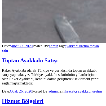
Date:
Şubat 22, 2020
Posted By:
admin
Tag:
ayakkabı üretim toptan
satış
Toptan Ayakkabı Satışı
Raker Ayakkabı olarak Türkiye ve yurt dışında toptan ayakkabı
satışı yapmaktayız. Türkiye ayakkabı sektörünün yıllardır içinde
olan Raker Ayakkabı, kendini daima geliştirerek sektördeki yerini
sağlamlaştırmaktadır.
Date:
Ocak 26, 2020
Posted By:
admin
Tag:
ihracatçı ayakkabı üretim
Hizmet Bölgeleri