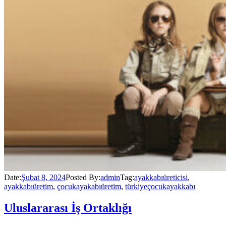
Date:
Şubat 8, 2024
Posted By:
admin
Tag:
ayakkabıüreticisi
,
ayakkabıüretim
,
çocukayakabıüretim
,
türkiyeçocukayakkabı
Uluslararası İş Ortaklığı