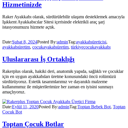
Hizmetinizde
Raker Ayakkabı olarak, sürdürülebilir ulaşımı desteklemek amacıyla
Işıkkent Ayakkabıcılar Sitesi içerisinde elektrikli araç şarj
istasyonumuzu hizmete açtık.
Date:
Şubat 8, 2024
Posted By:
admin
Tag:
ayakkabıüreticisi
,
ayakkabıüretim
,
çocukayakabıüretim
,
türkiyeçocukayakkabı
Uluslararası İş Ortaklığı
Rakerplus olarak, hakiki deri, anatomik yapıda, sağlıklı ve çocuklar
için en uygun ayakkabıları üretme konusundaki öncü rolümüzü
sürdürüyoruz. Estetik tasarımlarımız ve dayanıklı malzeme
kullanımımız ile müşterilerimize her zaman en iyisini sunmayı
amaçlıyoruz.
Date:
Eylül 11, 2020
Posted By:
admin
Tag:
Toptan Bebek Bot
,
Toptan
Çocuk Bot
Toptan Çocuk Botlar