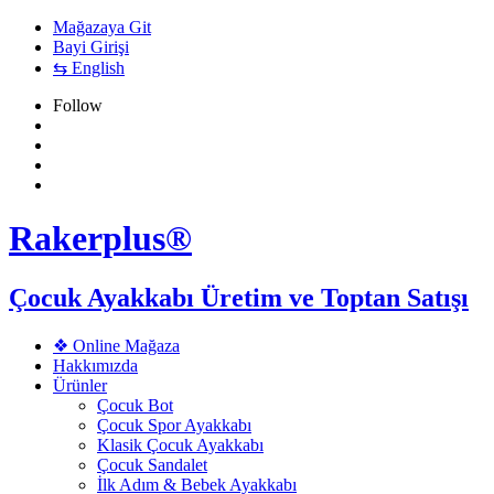
Mağazaya Git
Bayi Girişi
⇆ English
Follow
Rakerplus®
Çocuk Ayakkabı Üretim ve Toptan Satışı
❖ Online Mağaza
Hakkımızda
Ürünler
Çocuk Bot
Çocuk Spor Ayakkabı
Klasik Çocuk Ayakkabı
Çocuk Sandalet
İlk Adım & Bebek Ayakkabı