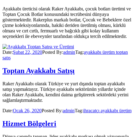
Ayakkabı üreticisi olarak Raker Ayakkabı, çocuk botları üretimi ve
Toptan Çocuk Botlar konusundaki tecrübesini dünyaya
göstermektedir. Rakerplus markalı botlar, Çocuk ve Bebeklere özel
çizme koleksiyonlarında, hakiki deriden üretilmiş olması, kürklü
olması ve cırt cırtlı, fermuarlı ve bağcıklı gibi kolay kullanım
seçenekleri ile ebeveynler tarafından oldukça tercih edilmektedir.
Date:
Şubat 22, 2020
Posted By:
admin
Tag:
ayakkabı üretim toptan
satış
Toptan Ayakkabı Satışı
Raker Ayakkabı olarak Türkiye ve yurt dışında toptan ayakkabı
satışı yapmaktayız. Türkiye ayakkabı sektörünün yıllardır içinde
olan Raker Ayakkabı, kendini daima geliştirerek sektördeki yerini
sağlamlaştırmaktadır.
Date:
Ocak 26, 2020
Posted By:
admin
Tag:
ihracatçı ayakkabı üretim
Hizmet Bölgeleri
Dünya çapında tanınan, lider ayakkabı markası olmak vizyonuyla