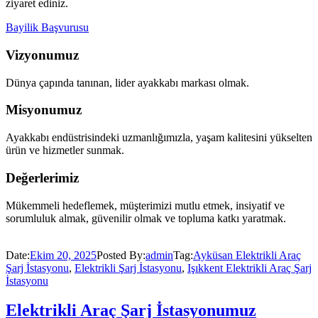
ziyaret ediniz.
Bayilik Başvurusu
Vizyonumuz
Dünya çapında tanınan, lider ayakkabı markası olmak.
Misyonumuz
Ayakkabı endüstrisindeki uzmanlığımızla, yaşam kalitesini yükselten
ürün ve hizmetler sunmak.
Değerlerimiz
Mükemmeli hedeflemek, müşterimizi mutlu etmek, insiyatif ve
sorumluluk almak, güvenilir olmak ve topluma katkı yaratmak.
Date:
Ekim 20, 2025
Posted By:
admin
Tag:
Ayküsan Elektrikli Araç
Şarj İstasyonu
,
Elektrikli Şarj İstasyonu
,
Işıkkent Elektrikli Araç Şarj
İstasyonu
Elektrikli Araç Şarj İstasyonumuz