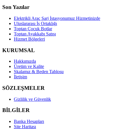
Son Yazılar
Elektrikli Araç Şarj İstasyonumuz Hizmetinizde
Uluslararası İş Ortaklığı
Toptan Çocuk Botlar
Toptan Ayakkabı Satışı
Hizmet Bölgeleri
KURUMSAL
Hakkımızda
Üretim ve Kalite
Skalamız & Beden Tablosu
İletişim
SÖZLEŞMELER
Gizlilik ve Güvenlik
BİLGİLER
Banka Hesapları
Site Haritası