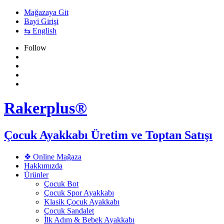
Mağazaya Git
Bayi Girişi
⇆ English
Follow
Rakerplus®
Çocuk Ayakkabı Üretim ve Toptan Satışı
❖ Online Mağaza
Hakkımızda
Ürünler
Çocuk Bot
Çocuk Spor Ayakkabı
Klasik Çocuk Ayakkabı
Çocuk Sandalet
İlk Adım & Bebek Ayakkabı