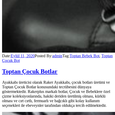
Date:
Eylül 11, 2020
Posted By:
admin
Tag:
Toptan Bebek Bot
,
Toptan
Çocuk Bot
Toptan Çocuk Botlar
Ayakkabı üreticisi olarak Raker Ayakkabı, çocuk botları üretimi ve
Toptan Çocuk Botlar konusundaki tecrübesini dünyaya
göstermektedir. Rakerplus markalı botlar, Çocuk ve Bebeklere özel
çizme koleksiyonlarında, hakiki deriden üretilmiş olması, kürklü
olması ve cırt cırtlı, fermuarlı ve bağcıklı gibi kolay kullanım
seçenekleri ile ebeveynler tarafından oldukça tercih edilmektedir.