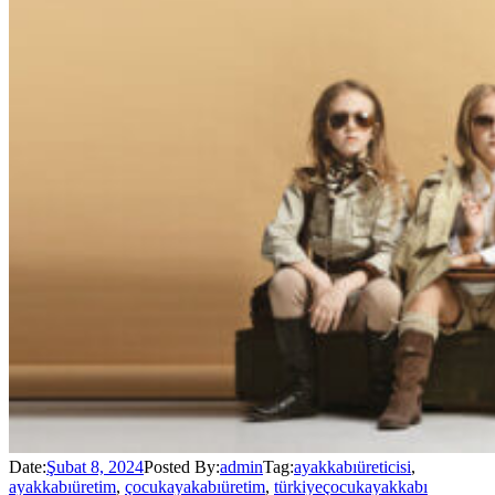
Date:
Şubat 8, 2024
Posted By:
admin
Tag:
ayakkabıüreticisi
,
ayakkabıüretim
,
çocukayakabıüretim
,
türkiyeçocukayakkabı