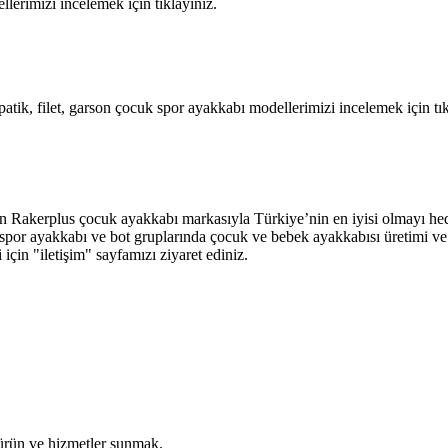
llerimizi incelemek için tıklayınız.
atik, filet, garson çocuk spor ayakkabı modellerimizi incelemek için tık
an Rakerplus çocuk ayakkabı markasıyla Türkiye’nin en iyisi olmayı hed
abı, spor ayakkabı ve bot gruplarında çocuk ve bebek ayakkabısı üretimi
ri için "iletişim" sayfamızı ziyaret ediniz.
 ürün ve hizmetler sunmak.