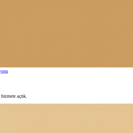
syonu
 hizmete açtık.