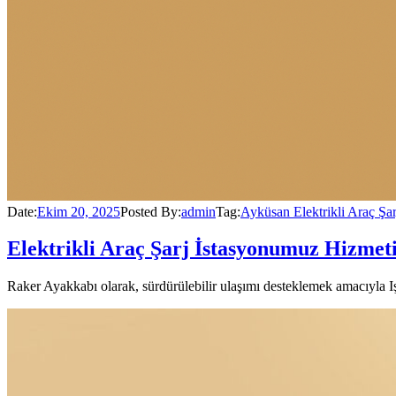
Date:
Ekim 20, 2025
Posted By:
admin
Tag:
Ayküsan Elektrikli Araç Şar
Elektrikli Araç Şarj İstasyonumuz Hizmet
Raker Ayakkabı olarak, sürdürülebilir ulaşımı desteklemek amacıyla Işı