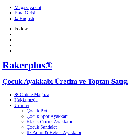
Mağazaya Git
Bayi Girişi
⇆ English
Follow
Rakerplus®
Çocuk Ayakkabı Üretim ve Toptan Satışı
❖ Online Mağaza
Hakkımızda
Ürünler
Çocuk Bot
Çocuk Spor Ayakkabı
Klasik Çocuk Ayakkabı
Çocuk Sandalet
İlk Adım & Bebek Ayakkabı