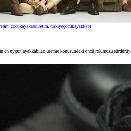
retim
,
çocukayakabıüretim
,
türkiyeçocukayakkabı
 için en uygun ayakkabıları üretme konusundaki öncü rolümüzü sürdürüyo