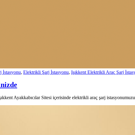
j İstasyonu
,
Elektrikli Şarj İstasyonu
,
Işıkkent Elektrikli Araç Şarj İsta
inizde
kkent Ayakkabıcılar Sitesi içerisinde elektrikli araç şarj istasyonumuzu