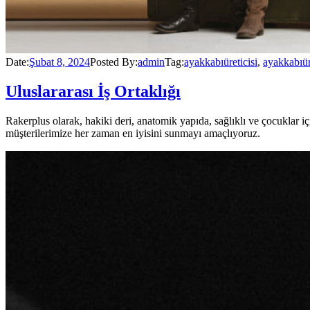
Date:
Şubat 8, 2024
Posted By:
admin
Tag:
ayakkabıüreticisi
,
ayakkabıü
Uluslararası İş Ortaklığı
Rakerplus olarak, hakiki deri, anatomik yapıda, sağlıklı ve çocuklar
müşterilerimize her zaman en iyisini sunmayı amaçlıyoruz.