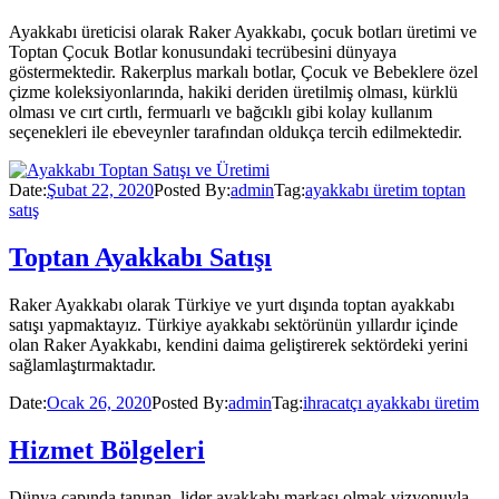
Ayakkabı üreticisi olarak Raker Ayakkabı, çocuk botları üretimi ve
Toptan Çocuk Botlar konusundaki tecrübesini dünyaya
göstermektedir. Rakerplus markalı botlar, Çocuk ve Bebeklere özel
çizme koleksiyonlarında, hakiki deriden üretilmiş olması, kürklü
olması ve cırt cırtlı, fermuarlı ve bağcıklı gibi kolay kullanım
seçenekleri ile ebeveynler tarafından oldukça tercih edilmektedir.
Date:
Şubat 22, 2020
Posted By:
admin
Tag:
ayakkabı üretim toptan
satış
Toptan Ayakkabı Satışı
Raker Ayakkabı olarak Türkiye ve yurt dışında toptan ayakkabı
satışı yapmaktayız. Türkiye ayakkabı sektörünün yıllardır içinde
olan Raker Ayakkabı, kendini daima geliştirerek sektördeki yerini
sağlamlaştırmaktadır.
Date:
Ocak 26, 2020
Posted By:
admin
Tag:
ihracatçı ayakkabı üretim
Hizmet Bölgeleri
Dünya çapında tanınan, lider ayakkabı markası olmak vizyonuyla