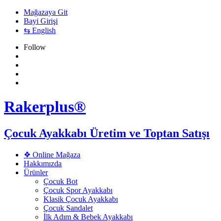
Mağazaya Git
Bayi Girişi
⇆ English
Follow
Rakerplus®
Çocuk Ayakkabı Üretim ve Toptan Satışı
❖ Online Mağaza
Hakkımızda
Ürünler
Çocuk Bot
Çocuk Spor Ayakkabı
Klasik Çocuk Ayakkabı
Çocuk Sandalet
İlk Adım & Bebek Ayakkabı