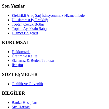
Son Yazılar
Elektrikli Araç Şarj İstasyonumuz Hizmetinizde
Uluslararası İş Ortaklığı
Toptan Çocuk Botlar
Toptan Ayakkabı Satışı
Hizmet Bölgeleri
KURUMSAL
Hakkımızda
Üretim ve Kalite
Skalamız & Beden Tablosu
İletişim
SÖZLEŞMELER
Gizlilik ve Güvenlik
BİLGİLER
Banka Hesapları
Site Haritası