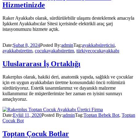
Hizmetinizde
Raker Ayakkabı olarak, sürdürülebilir ulaşımı desteklemek amacıyla
Işıkkent Ayakkabıcılar Sitesi içerisinde elektrikli araç şarj
istasyonumuzu hizmete açtık.
Date:
Şubat 8, 2024
Posted By:
admin
Tag:
ayakkabıüreticisi
,
ayakkabıüretim
,
çocukayakabıüretim
,
türkiyeçocukayakkabı
Uluslararası İş Ortaklığı
Rakerplus olarak, hakiki deri, anatomik yapıda, sağlıklı ve çocuklar
için en uygun ayakkabıları üretme konusundaki öncü rolümüzü
sürdürüyoruz. Estetik tasarımlarımız ve dayanıklı malzeme
kullanımımız ile müşterilerimize her zaman en iyisini sunmayı
amaçlıyoruz.
Date:
Eylül 11, 2020
Posted By:
admin
Tag:
Toptan Bebek Bot
,
Toptan
Çocuk Bot
Toptan Çocuk Botlar