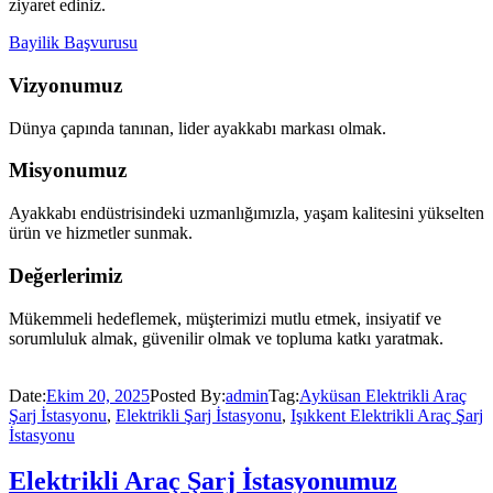
ziyaret ediniz.
Bayilik Başvurusu
Vizyonumuz
Dünya çapında tanınan, lider ayakkabı markası olmak.
Misyonumuz
Ayakkabı endüstrisindeki uzmanlığımızla, yaşam kalitesini yükselten
ürün ve hizmetler sunmak.
Değerlerimiz
Mükemmeli hedeflemek, müşterimizi mutlu etmek, insiyatif ve
sorumluluk almak, güvenilir olmak ve topluma katkı yaratmak.
Date:
Ekim 20, 2025
Posted By:
admin
Tag:
Ayküsan Elektrikli Araç
Şarj İstasyonu
,
Elektrikli Şarj İstasyonu
,
Işıkkent Elektrikli Araç Şarj
İstasyonu
Elektrikli Araç Şarj İstasyonumuz