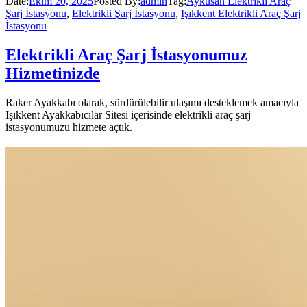
Date:
Ekim 20, 2025
Posted By:
admin
Tag:
Ayküsan Elektrikli Araç
Şarj İstasyonu
,
Elektrikli Şarj İstasyonu
,
Işıkkent Elektrikli Araç Şarj
İstasyonu
Elektrikli Araç Şarj İstasyonumuz
Hizmetinizde
Raker Ayakkabı olarak, sürdürülebilir ulaşımı desteklemek amacıyla
Işıkkent Ayakkabıcılar Sitesi içerisinde elektrikli araç şarj
istasyonumuzu hizmete açtık.