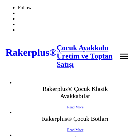
Follow
Çocuk Ayakkabı
Rakerplus®
Üretim ve Toptan
Satışı
❖ Online Mağaza
Rakerplus® Çocuk Klasik
Ayakkabılar
Hakkımızda
Read More
Ürünler
Rakerplus® Çocuk Botları
İletişim
- Çocuk Bot
Read More