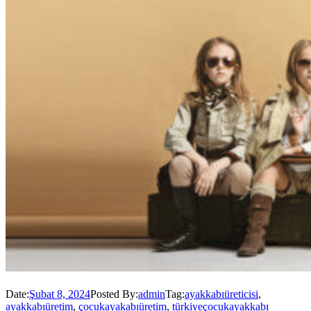
Date:
Şubat 8, 2024
Posted By:
admin
Tag:
ayakkabıüreticisi
,
ayakkabıüretim
,
çocukayakabıüretim
,
türkiyeçocukayakkabı