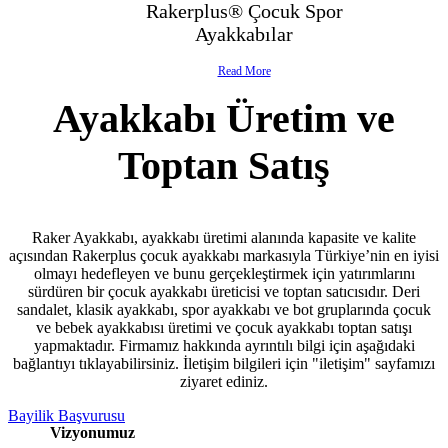
Rakerplus® Çocuk Spor
- Çocuk Spor Ayakkabı
Ayakkabılar
- Klasik Çocuk Ayakkabı
Read More
Ayakkabı Üretim ve
- Çocuk Sandalet
Toptan Satış
- İlk Adım & Bebek Ayakkabı
- Babetler
Raker Ayakkabı, ayakkabı üretimi alanında kapasite ve kalite
açısından Rakerplus çocuk ayakkabı markasıyla Türkiye’nin en iyisi
olmayı hedefleyen ve bunu gerçekleştirmek için yatırımlarını
sürdüren bir çocuk ayakkabı üreticisi ve toptan satıcısıdır. Deri
sandalet, klasik ayakkabı, spor ayakkabı ve bot gruplarında çocuk
ve bebek ayakkabısı üretimi ve çocuk ayakkabı toptan satışı
yapmaktadır. Firmamız hakkında ayrıntılı bilgi için aşağıdaki
bağlantıyı tıklayabilirsiniz. İletişim bilgileri için "iletişim" sayfamızı
ziyaret ediniz.
Bayilik Başvurusu
Vizyonumuz