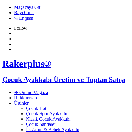
Mağazaya Git
Bayi Girişi
⇆ English
Follow
Rakerplus®
Çocuk Ayakkabı Üretim ve Toptan Satışı
❖ Online Mağaza
Hakkımızda
Ürünler
Çocuk Bot
Çocuk Spor Ayakkabı
Klasik Çocuk Ayakkabı
Çocuk Sandalet
İlk Adım & Bebek Ayakkabı