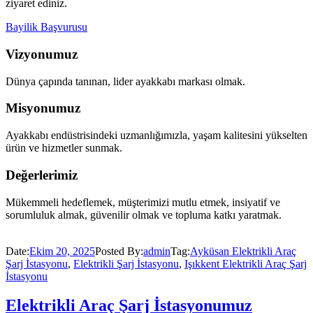
ziyaret ediniz.
Bayilik Başvurusu
Vizyonumuz
Dünya çapında tanınan, lider ayakkabı markası olmak.
Misyonumuz
Ayakkabı endüstrisindeki uzmanlığımızla, yaşam kalitesini yükselten
ürün ve hizmetler sunmak.
Değerlerimiz
Mükemmeli hedeflemek, müşterimizi mutlu etmek, insiyatif ve
sorumluluk almak, güvenilir olmak ve topluma katkı yaratmak.
Date:
Ekim 20, 2025
Posted By:
admin
Tag:
Ayküsan Elektrikli Araç
Şarj İstasyonu
,
Elektrikli Şarj İstasyonu
,
Işıkkent Elektrikli Araç Şarj
İstasyonu
Elektrikli Araç Şarj İstasyonumuz