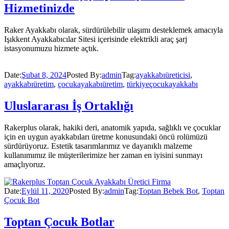
Hizmetinizde
Raker Ayakkabı olarak, sürdürülebilir ulaşımı desteklemek amacıyla
Işıkkent Ayakkabıcılar Sitesi içerisinde elektrikli araç şarj
istasyonumuzu hizmete açtık.
Date:
Şubat 8, 2024
Posted By:
admin
Tag:
ayakkabıüreticisi
,
ayakkabıüretim
,
çocukayakabıüretim
,
türkiyeçocukayakkabı
Uluslararası İş Ortaklığı
Rakerplus olarak, hakiki deri, anatomik yapıda, sağlıklı ve çocuklar
için en uygun ayakkabıları üretme konusundaki öncü rolümüzü
sürdürüyoruz. Estetik tasarımlarımız ve dayanıklı malzeme
kullanımımız ile müşterilerimize her zaman en iyisini sunmayı
amaçlıyoruz.
Date:
Eylül 11, 2020
Posted By:
admin
Tag:
Toptan Bebek Bot
,
Toptan
Çocuk Bot
Toptan Çocuk Botlar