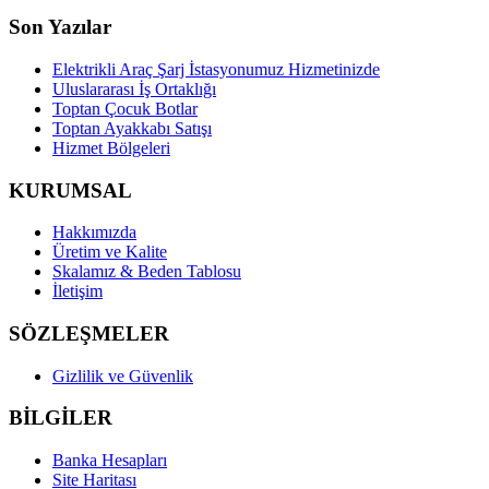
Son Yazılar
Elektrikli Araç Şarj İstasyonumuz Hizmetinizde
Uluslararası İş Ortaklığı
Toptan Çocuk Botlar
Toptan Ayakkabı Satışı
Hizmet Bölgeleri
KURUMSAL
Hakkımızda
Üretim ve Kalite
Skalamız & Beden Tablosu
İletişim
SÖZLEŞMELER
Gizlilik ve Güvenlik
BİLGİLER
Banka Hesapları
Site Haritası