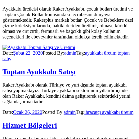
Ayakkabı üreticisi olarak Raker Ayakkabı, çocuk botları üretimi ve
Toptan Çocuk Botlar konusundaki tecrübesini dünyaya
göstermektedir. Rakerplus markalı botlar, Çocuk ve Bebeklere özel
çizme koleksiyonlarında, hakiki deriden üretilmiş olması, kürklü
olması ve cırt cırtlı, fermuarlı ve bağcıklı gibi kolay kullanım
seçenekleri ile ebeveynler tarafından oldukça tercih edilmektedir.
Date:
Şubat 22, 2020
Posted By:
admin
Tag:
ayakkabı üretim toptan
satış
Toptan Ayakkabı Satışı
Raker Ayakkabı olarak Türkiye ve yurt dışında toptan ayakkabı
satışı yapmaktayız. Türkiye ayakkabı sektörünün yıllardır içinde
olan Raker Ayakkabı, kendini daima geliştirerek sektördeki yerini
sağlamlaştırmaktadır.
Date:
Ocak 26, 2020
Posted By:
admin
Tag:
ihracatçı ayakkabı üretim
Hizmet Bölgeleri
Dünya çapında tanınan, lider ayakkabı markası olmak vizyonuyla