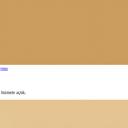
syonu
 hizmete açtık.