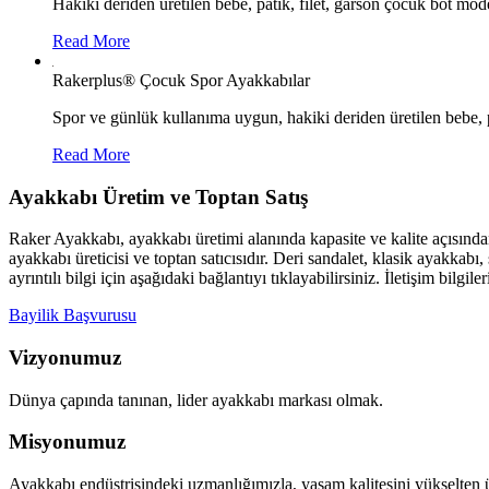
Hakiki deriden üretilen bebe, patik, filet, garson çocuk bot mode
Read More
Rakerplus® Çocuk Spor Ayakkabılar
Spor ve günlük kullanıma uygun, hakiki deriden üretilen bebe, p
Read More
Ayakkabı Üretim ve Toptan Satış
Raker Ayakkabı, ayakkabı üretimi alanında kapasite ve kalite açısınd
ayakkabı üreticisi ve toptan satıcısıdır. Deri sandalet, klasik ayakk
ayrıntılı bilgi için aşağıdaki bağlantıyı tıklayabilirsiniz. İletişim bilgile
Bayilik Başvurusu
Vizyonumuz
Dünya çapında tanınan, lider ayakkabı markası olmak.
Misyonumuz
Ayakkabı endüstrisindeki uzmanlığımızla, yaşam kalitesini yükselten