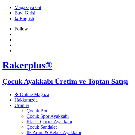
Mağazaya Git
Bayi Girişi
⇆ English
Follow
Rakerplus®
Çocuk Ayakkabı Üretim ve Toptan Satışı
❖ Online Mağaza
Hakkımızda
Ürünler
Çocuk Bot
Çocuk Spor Ayakkabı
Klasik Çocuk Ayakkabı
Çocuk Sandalet
İlk Adım & Bebek Ayakkabı