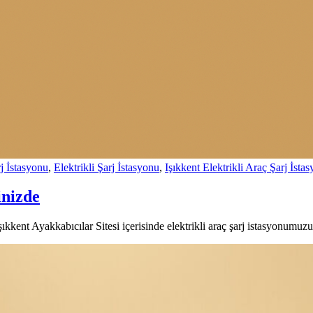
j İstasyonu
,
Elektrikli Şarj İstasyonu
,
Işıkkent Elektrikli Araç Şarj İsta
inizde
kkent Ayakkabıcılar Sitesi içerisinde elektrikli araç şarj istasyonumuzu