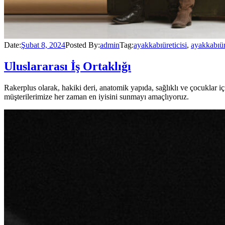
Date:
Şubat 8, 2024
Posted By:
admin
Tag:
ayakkabıüreticisi
,
ayakkabıü
Uluslararası İş Ortaklığı
Rakerplus olarak, hakiki deri, anatomik yapıda, sağlıklı ve çocuklar
müşterilerimize her zaman en iyisini sunmayı amaçlıyoruz.