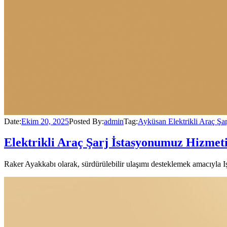
Date:
Ekim 20, 2025
Posted By:
admin
Tag:
Ayküsan Elektrikli Araç Şar
Elektrikli Araç Şarj İstasyonumuz Hizmet
Raker Ayakkabı olarak, sürdürülebilir ulaşımı desteklemek amacıyla Işı