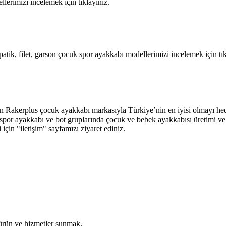
llerimizi incelemek için tıklayınız.
atik, filet, garson çocuk spor ayakkabı modellerimizi incelemek için tık
an Rakerplus çocuk ayakkabı markasıyla Türkiye’nin en iyisi olmayı hed
abı, spor ayakkabı ve bot gruplarında çocuk ve bebek ayakkabısı üretimi
ri için "iletişim" sayfamızı ziyaret ediniz.
 ürün ve hizmetler sunmak.