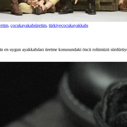
retim
,
çocukayakabıüretim
,
türkiyeçocukayakkabı
 için en uygun ayakkabıları üretme konusundaki öncü rolümüzü sürdürüyo