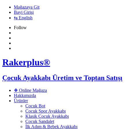
Mağazaya Git
Bayi Girişi
⇆ English
Follow
Rakerplus®
Çocuk Ayakkabı Üretim ve Toptan Satışı
❖ Online Mağaza
Hakkımızda
Ürünler
Çocuk Bot
Çocuk Spor Ayakkabı
Klasik Çocuk Ayakkabı
Çocuk Sandalet
İlk Adım & Bebek Ayakkabı