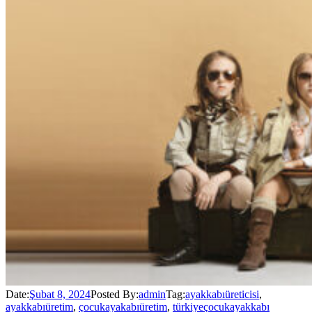
Date:
Şubat 8, 2024
Posted By:
admin
Tag:
ayakkabıüreticisi
,
ayakkabıüretim
,
çocukayakabıüretim
,
türkiyeçocukayakkabı