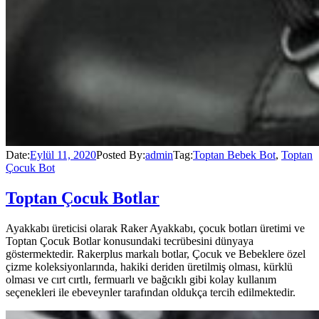
Date:
Eylül 11, 2020
Posted By:
admin
Tag:
Toptan Bebek Bot
,
Toptan
Çocuk Bot
Toptan Çocuk Botlar
Ayakkabı üreticisi olarak Raker Ayakkabı, çocuk botları üretimi ve
Toptan Çocuk Botlar konusundaki tecrübesini dünyaya
göstermektedir. Rakerplus markalı botlar, Çocuk ve Bebeklere özel
çizme koleksiyonlarında, hakiki deriden üretilmiş olması, kürklü
olması ve cırt cırtlı, fermuarlı ve bağcıklı gibi kolay kullanım
seçenekleri ile ebeveynler tarafından oldukça tercih edilmektedir.