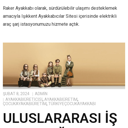
Raker Ayakkabı olarak, sürdürülebilir ulaşımı desteklemek
amacıyla Işıkkent Ayakkabıcılar Sitesi içerisinde elektrikli
araç şarj istasyonumuzu hizmete açtık.
ŞUBAT 8, 2024
ADMIN
AYAKKABIÜRETICISI
,
AYAKKABIÜRETIM
,
ÇOCUKAYAKABIÜRETIM
,
TÜRKIYEÇOCUKAYAKKABI
ULUSLARARASI İŞ