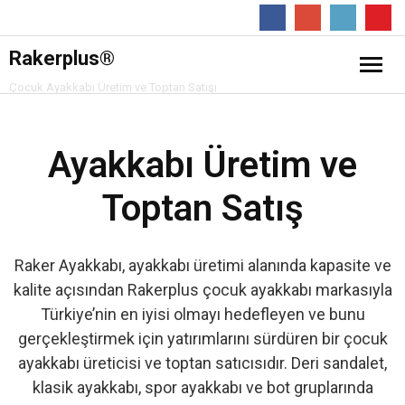
Follow
Rakerplus®
Çocuk Ayakkabı Üretim ve Toptan Satışı
❖ Online Mağaza
Ayakkabı Üretim ve
Hakkımızda
Toptan Satış
Ürünler
- Çocuk Bot
İletişim
Raker Ayakkabı, ayakkabı üretimi alanında kapasite ve
kalite açısından Rakerplus çocuk ayakkabı markasıyla
- Çocuk Spor Ayakkabı
Türkiye’nin en iyisi olmayı hedefleyen ve bunu
gerçekleştirmek için yatırımlarını sürdüren bir çocuk
- Klasik Çocuk Ayakkabı
ayakkabı üreticisi ve toptan satıcısıdır. Deri sandalet,
klasik ayakkabı, spor ayakkabı ve bot gruplarında
- Çocuk Sandalet