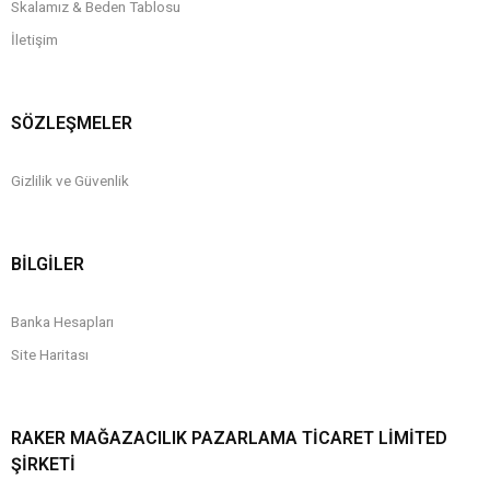
Skalamız & Beden Tablosu
İletişim
SÖZLEŞMELER
Gizlilik ve Güvenlik
BİLGİLER
Banka Hesapları
Site Haritası
RAKER MAĞAZACILIK PAZARLAMA TICARET LIMITED
ŞIRKETI