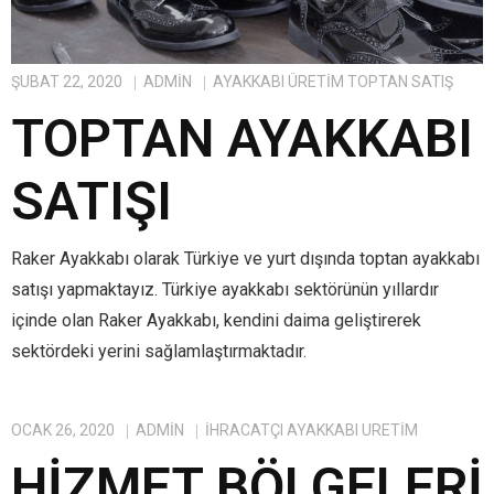
ŞUBAT 22, 2020
ADMIN
AYAKKABI ÜRETIM TOPTAN SATIŞ
TOPTAN AYAKKABI
SATIŞI
Raker Ayakkabı olarak Türkiye ve yurt dışında toptan ayakkabı
satışı yapmaktayız. Türkiye ayakkabı sektörünün yıllardır
içinde olan Raker Ayakkabı, kendini daima geliştirerek
sektördeki yerini sağlamlaştırmaktadır.
OCAK 26, 2020
ADMIN
IHRACATÇI AYAKKABI ÜRETIM
HIZMET BÖLGELERI