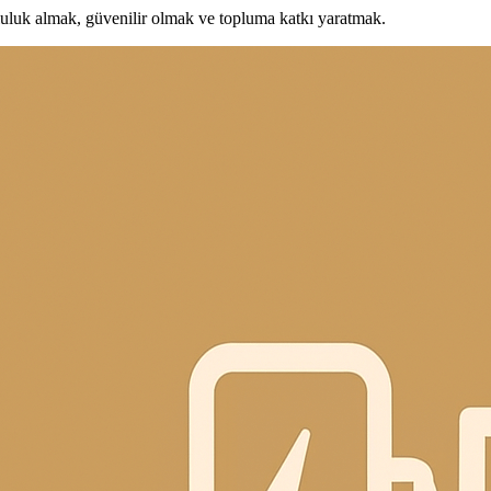
uluk almak, güvenilir olmak ve topluma katkı yaratmak.