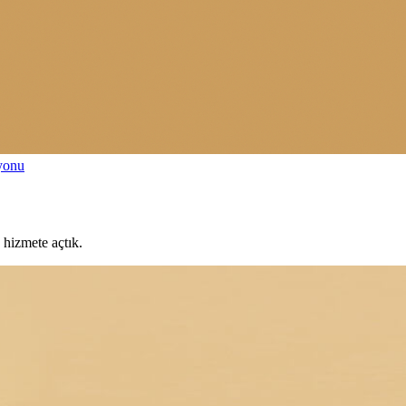
syonu
 hizmete açtık.