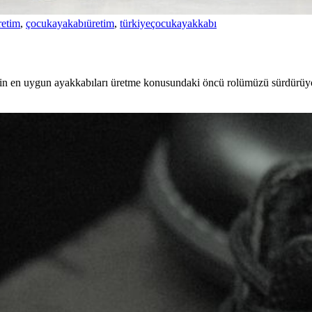
retim
,
çocukayakabıüretim
,
türkiyeçocukayakkabı
 için en uygun ayakkabıları üretme konusundaki öncü rolümüzü sürdürüyo