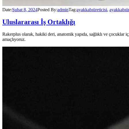
Date:
Şubat 8, 2024
Posted By:
admin
Tag:
ayakkabıüreticisi
,
ayakkabıü
Uluslararası İş Ortaklığı
Rakerplus olarak, hakiki deri, anatomik yapıda, sağlıklı ve çocuklar
amaçlıyoruz.