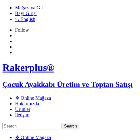
Mağazaya Git
Bayi Girişi
⇆ English
Follow
Rakerplus®
Çocuk Ayakkabı Üretim ve Toptan Satışı
❖ Online Mağaza
Hakkımızda
Ürünler
İletişim
❖ Online Mağaza