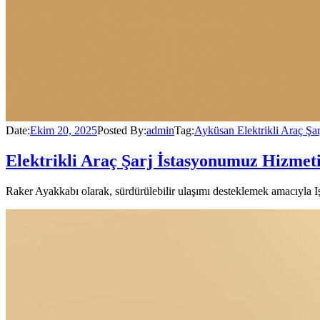
Date:
Ekim 20, 2025
Posted By:
admin
Tag:
Ayküsan Elektrikli Araç Şar
Elektrikli Araç Şarj İstasyonumuz Hizmet
Raker Ayakkabı olarak, sürdürülebilir ulaşımı desteklemek amacıyla Işı