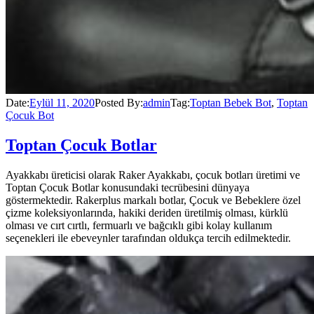
Date:
Eylül 11, 2020
Posted By:
admin
Tag:
Toptan Bebek Bot
,
Toptan
Çocuk Bot
Toptan Çocuk Botlar
Ayakkabı üreticisi olarak Raker Ayakkabı, çocuk botları üretimi ve
Toptan Çocuk Botlar konusundaki tecrübesini dünyaya
göstermektedir. Rakerplus markalı botlar, Çocuk ve Bebeklere özel
çizme koleksiyonlarında, hakiki deriden üretilmiş olması, kürklü
olması ve cırt cırtlı, fermuarlı ve bağcıklı gibi kolay kullanım
seçenekleri ile ebeveynler tarafından oldukça tercih edilmektedir.