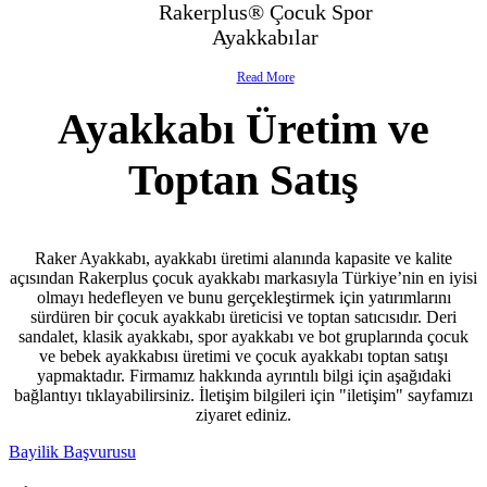
Rakerplus® Çocuk Spor
- Çocuk Spor Ayakkabı
Ayakkabılar
- Klasik Çocuk Ayakkabı
Read More
Ayakkabı Üretim ve
- Çocuk Sandalet
Toptan Satış
- İlk Adım & Bebek Ayakkabı
- Babetler
Raker Ayakkabı, ayakkabı üretimi alanında kapasite ve kalite
açısından Rakerplus çocuk ayakkabı markasıyla Türkiye’nin en iyisi
olmayı hedefleyen ve bunu gerçekleştirmek için yatırımlarını
sürdüren bir çocuk ayakkabı üreticisi ve toptan satıcısıdır. Deri
sandalet, klasik ayakkabı, spor ayakkabı ve bot gruplarında çocuk
ve bebek ayakkabısı üretimi ve çocuk ayakkabı toptan satışı
yapmaktadır. Firmamız hakkında ayrıntılı bilgi için aşağıdaki
bağlantıyı tıklayabilirsiniz. İletişim bilgileri için "iletişim" sayfamızı
ziyaret ediniz.
Bayilik Başvurusu