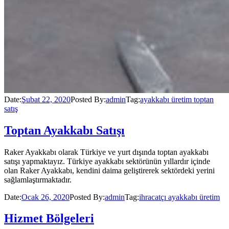
Date:
Şubat 22, 2020
Posted By:
admin
Tag:
ayakkabı üretim toptan
satış
Toptan Ayakkabı Satışı
Raker Ayakkabı olarak Türkiye ve yurt dışında toptan ayakkabı
satışı yapmaktayız. Türkiye ayakkabı sektörünün yıllardır içinde
olan Raker Ayakkabı, kendini daima geliştirerek sektördeki yerini
sağlamlaştırmaktadır.
Date:
Ocak 26, 2020
Posted By:
admin
Tag:
ihracatçı ayakkabı üretim
Hizmet Bölgeleri