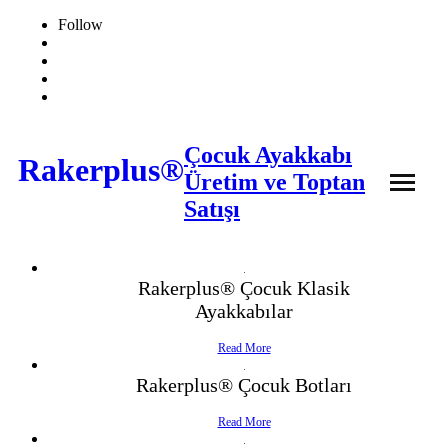
Follow
Çocuk Ayakkabı
Rakerplus®
Üretim ve Toptan
Satışı
❖ Online Mağaza
Rakerplus® Çocuk Klasik
Ayakkabılar
Hakkımızda
Read More
Ürünler
Rakerplus® Çocuk Botları
İletişim
- Çocuk Bot
Read More