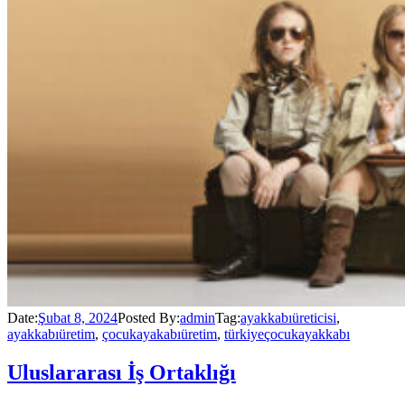
Date:
Şubat 8, 2024
Posted By:
admin
Tag:
ayakkabıüreticisi
,
ayakkabıüretim
,
çocukayakabıüretim
,
türkiyeçocukayakkabı
Uluslararası İş Ortaklığı