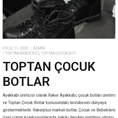
EYLÜL 11, 2020
ADMIN
TOPTAN BEBEK BOT
,
TOPTAN ÇOCUK BOT
TOPTAN ÇOCUK
BOTLAR
Ayakkabı üreticisi olarak Raker Ayakkabı, çocuk botları üretimi
ve Toptan Çocuk Botlar konusundaki tecrübesini dünyaya
göstermektedir. Rakerplus markalı botlar, Çocuk ve Bebeklere
özel çizme koleksiyonlarında, hakiki deriden üretilmiş olması,