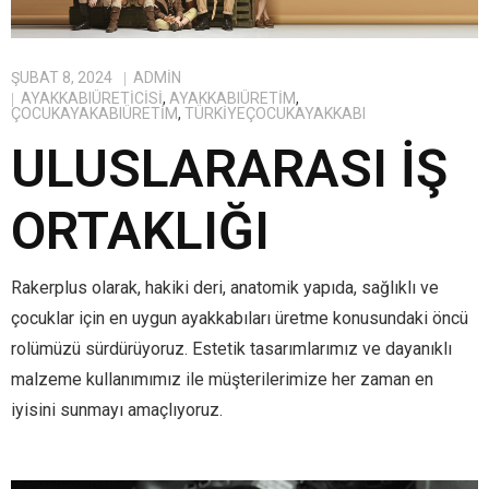
ŞUBAT 8, 2024
ADMIN
AYAKKABIÜRETICISI
,
AYAKKABIÜRETIM
,
ÇOCUKAYAKABIÜRETIM
,
TÜRKIYEÇOCUKAYAKKABI
ULUSLARARASI İŞ
ORTAKLIĞI
Rakerplus olarak, hakiki deri, anatomik yapıda, sağlıklı ve
çocuklar için en uygun ayakkabıları üretme konusundaki öncü
rolümüzü sürdürüyoruz. Estetik tasarımlarımız ve dayanıklı
malzeme kullanımımız ile müşterilerimize her zaman en
iyisini sunmayı amaçlıyoruz.