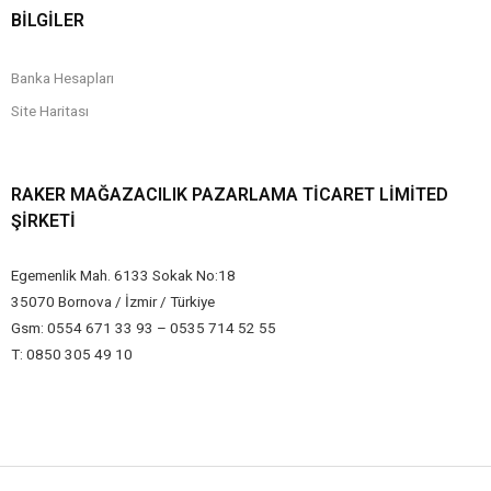
BİLGİLER
Banka Hesapları
Site Haritası
RAKER MAĞAZACILIK PAZARLAMA TICARET LIMITED
ŞIRKETI
Egemenlik Mah. 6133 Sokak No:18
35070 Bornova / İzmir / Türkiye
Gsm: 0554 671 33 93 – 0535 714 52 55
T: 0850 305 49 10