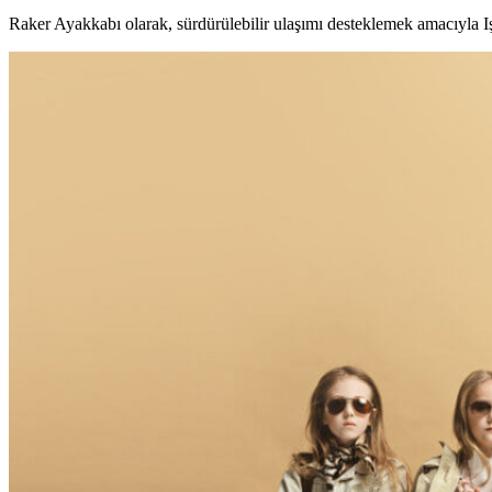
Raker Ayakkabı olarak, sürdürülebilir ulaşımı desteklemek amacıyla Işı