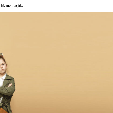
 hizmete açtık.