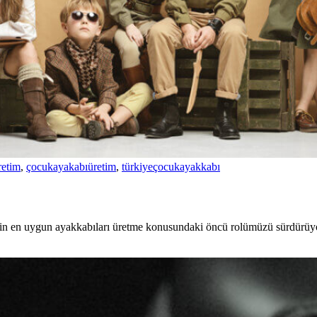
retim
,
çocukayakabıüretim
,
türkiyeçocukayakkabı
 için en uygun ayakkabıları üretme konusundaki öncü rolümüzü sürdürüyo