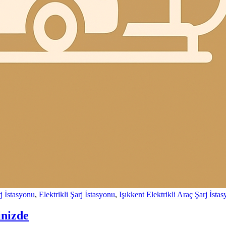
j İstasyonu
,
Elektrikli Şarj İstasyonu
,
Işıkkent Elektrikli Araç Şarj İsta
inizde