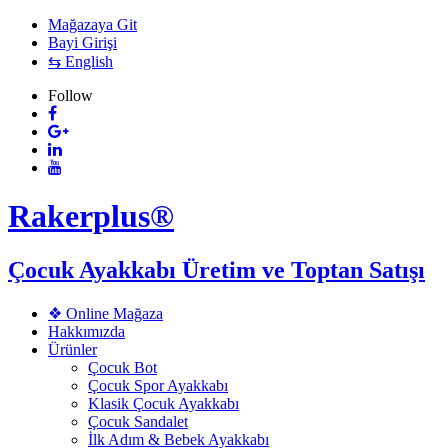
Mağazaya Git
Bayi Girişi
⇆ English
Follow
Rakerplus®
Çocuk Ayakkabı Üretim ve Toptan Satışı
❖ Online Mağaza
Hakkımızda
Ürünler
Çocuk Bot
Çocuk Spor Ayakkabı
Klasik Çocuk Ayakkabı
Çocuk Sandalet
İlk Adım & Bebek Ayakkabı