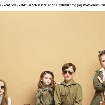
kkent Ayakkabıcılar Sitesi içerisinde elektrikli araç şarj istasyonumuzu