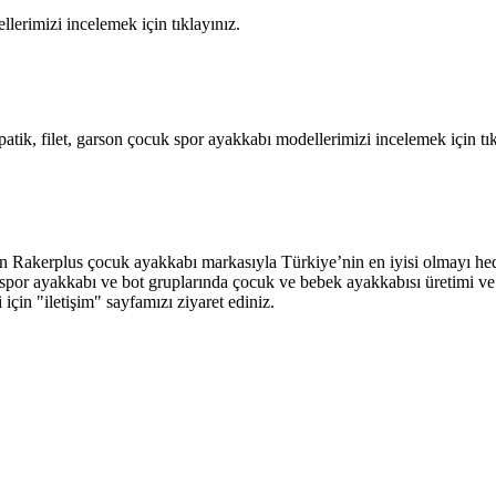
llerimizi incelemek için tıklayınız.
atik, filet, garson çocuk spor ayakkabı modellerimizi incelemek için tık
an Rakerplus çocuk ayakkabı markasıyla Türkiye’nin en iyisi olmayı hed
abı, spor ayakkabı ve bot gruplarında çocuk ve bebek ayakkabısı üretimi
ri için "iletişim" sayfamızı ziyaret ediniz.