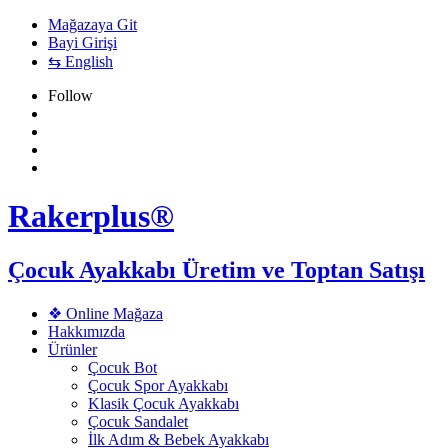
Mağazaya Git
Bayi Girişi
⇆ English
Follow
Rakerplus®
Çocuk Ayakkabı Üretim ve Toptan Satışı
❖ Online Mağaza
Hakkımızda
Ürünler
Çocuk Bot
Çocuk Spor Ayakkabı
Klasik Çocuk Ayakkabı
Çocuk Sandalet
İlk Adım & Bebek Ayakkabı