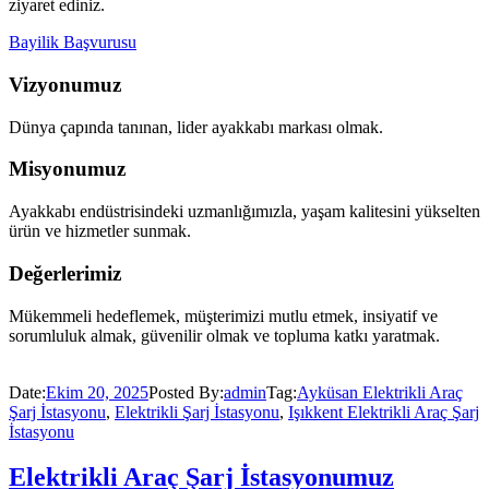
ziyaret ediniz.
Bayilik Başvurusu
Vizyonumuz
Dünya çapında tanınan, lider ayakkabı markası olmak.
Misyonumuz
Ayakkabı endüstrisindeki uzmanlığımızla, yaşam kalitesini yükselten
ürün ve hizmetler sunmak.
Değerlerimiz
Mükemmeli hedeflemek, müşterimizi mutlu etmek, insiyatif ve
sorumluluk almak, güvenilir olmak ve topluma katkı yaratmak.
Date:
Ekim 20, 2025
Posted By:
admin
Tag:
Ayküsan Elektrikli Araç
Şarj İstasyonu
,
Elektrikli Şarj İstasyonu
,
Işıkkent Elektrikli Araç Şarj
İstasyonu
Elektrikli Araç Şarj İstasyonumuz