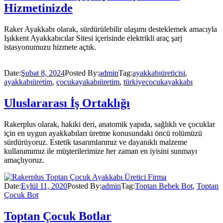
Hizmetinizde
Raker Ayakkabı olarak, sürdürülebilir ulaşımı desteklemek amacıyla
Işıkkent Ayakkabıcılar Sitesi içerisinde elektrikli araç şarj
istasyonumuzu hizmete açtık.
Date:
Şubat 8, 2024
Posted By:
admin
Tag:
ayakkabıüreticisi
,
ayakkabıüretim
,
çocukayakabıüretim
,
türkiyeçocukayakkabı
Uluslararası İş Ortaklığı
Rakerplus olarak, hakiki deri, anatomik yapıda, sağlıklı ve çocuklar
için en uygun ayakkabıları üretme konusundaki öncü rolümüzü
sürdürüyoruz. Estetik tasarımlarımız ve dayanıklı malzeme
kullanımımız ile müşterilerimize her zaman en iyisini sunmayı
amaçlıyoruz.
Date:
Eylül 11, 2020
Posted By:
admin
Tag:
Toptan Bebek Bot
,
Toptan
Çocuk Bot
Toptan Çocuk Botlar