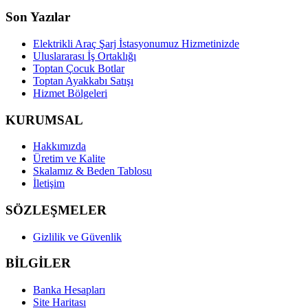
Son Yazılar
Elektrikli Araç Şarj İstasyonumuz Hizmetinizde
Uluslararası İş Ortaklığı
Toptan Çocuk Botlar
Toptan Ayakkabı Satışı
Hizmet Bölgeleri
KURUMSAL
Hakkımızda
Üretim ve Kalite
Skalamız & Beden Tablosu
İletişim
SÖZLEŞMELER
Gizlilik ve Güvenlik
BİLGİLER
Banka Hesapları
Site Haritası