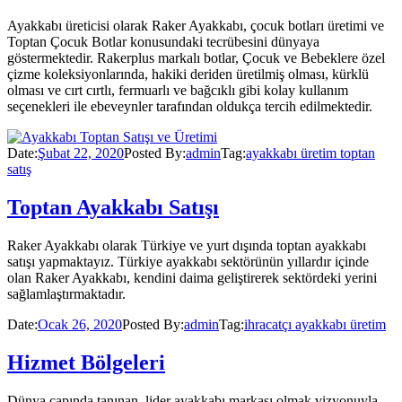
Ayakkabı üreticisi olarak Raker Ayakkabı, çocuk botları üretimi ve
Toptan Çocuk Botlar konusundaki tecrübesini dünyaya
göstermektedir. Rakerplus markalı botlar, Çocuk ve Bebeklere özel
çizme koleksiyonlarında, hakiki deriden üretilmiş olması, kürklü
olması ve cırt cırtlı, fermuarlı ve bağcıklı gibi kolay kullanım
seçenekleri ile ebeveynler tarafından oldukça tercih edilmektedir.
Date:
Şubat 22, 2020
Posted By:
admin
Tag:
ayakkabı üretim toptan
satış
Toptan Ayakkabı Satışı
Raker Ayakkabı olarak Türkiye ve yurt dışında toptan ayakkabı
satışı yapmaktayız. Türkiye ayakkabı sektörünün yıllardır içinde
olan Raker Ayakkabı, kendini daima geliştirerek sektördeki yerini
sağlamlaştırmaktadır.
Date:
Ocak 26, 2020
Posted By:
admin
Tag:
ihracatçı ayakkabı üretim
Hizmet Bölgeleri
Dünya çapında tanınan, lider ayakkabı markası olmak vizyonuyla