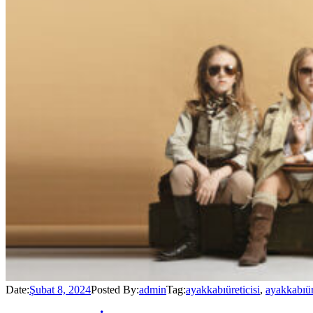
Date:
Şubat 8, 2024
Posted By:
admin
Tag:
ayakkabıüreticisi
,
ayakkabıü