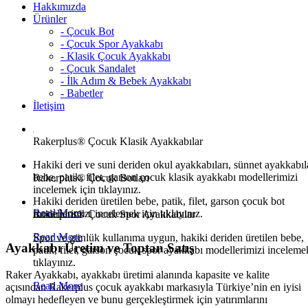
Hakkımızda
Ürünler
- Çocuk Bot
- Çocuk Spor Ayakkabı
- Klasik Çocuk Ayakkabı
- Çocuk Sandalet
- İlk Adım & Bebek Ayakkabı
- Babetler
İletişim
Rakerplus® Çocuk Klasik Ayakkabılar
Hakiki deri ve suni deriden okul ayakkabıları, sünnet ayakkabıla
bebe, patik, filet, garson çocuk klasik ayakkabı modellerimizi
Rakerplus® Çocuk Botları
incelemek için tıklayınız.
Hakiki deriden üretilen bebe, patik, filet, garson çocuk bot
Read More
modellerimizi incelemek için tıklayınız.
Rakerplus® Çocuk Spor Ayakkabılar
Read More
Spor ve günlük kullanıma uygun, hakiki deriden üretilen bebe,
Ayakkabı Üretim ve Toptan Satış
patik, filet, garson çocuk spor ayakkabı modellerimizi inceleme
tıklayınız.
Raker Ayakkabı, ayakkabı üretimi alanında kapasite ve kalite
Read More
açısından Rakerplus çocuk ayakkabı markasıyla Türkiye’nin en iyisi
olmayı hedefleyen ve bunu gerçekleştirmek için yatırımlarını