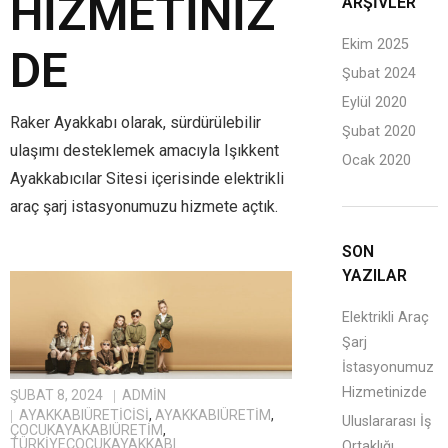
HIZMETINIZ
ARŞIVLER
Ekim 2025
DE
Şubat 2024
Eylül 2020
Raker Ayakkabı olarak, sürdürülebilir
Şubat 2020
ulaşımı desteklemek amacıyla Işıkkent
Ocak 2020
Ayakkabıcılar Sitesi içerisinde elektrikli
araç şarj istasyonumuzu hizmete açtık.
SON
YAZILAR
Elektrikli Araç
Şarj
İstasyonumuz
Hizmetinizde
ŞUBAT 8, 2024
ADMIN
AYAKKABIÜRETICISI
,
AYAKKABIÜRETIM
,
Uluslararası İş
ÇOCUKAYAKABIÜRETIM
,
TÜRKIYEÇOCUKAYAKKABI
Ortaklığı