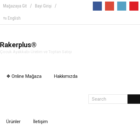
Mağazaya Git
Bayi Girişi
Follow
⇆ English
Rakerplus®
Çocuk Ayakkabı Üretim ve Toptan Satışı
❖ Online Mağaza
Hakkımızda
Ürünler
İletişim