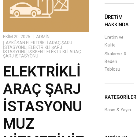
ÜRETİM
HAKKINDA
EKIM 20, 2025
ADMIN
Üretim ve
AYKÜSAN ELEKTRIKLI ARAÇ ŞARJ
Kalite
İSTASYONU
,
ELEKTRIKLI ŞARJ
İSTASYONU
,
IŞIKKENT ELEKTRIKLI ARAÇ
Skalamız &
ŞARJ İSTASYONU
Beden
ELEKTRIKLI
Tablosu
ARAÇ ŞARJ
KATEGORILER
İSTASYONU
Basın & Yayın
MUZ