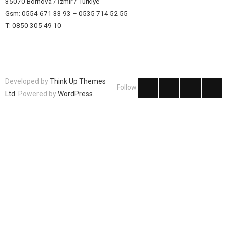
35070 Bornova / İzmir / Türkiye
Gsm: 0554 671 33 93 – 0535 714 52 55
T: 0850 305 49 10
Developed by
Think Up Themes
Follow
Ltd
. Powered by
WordPress
.