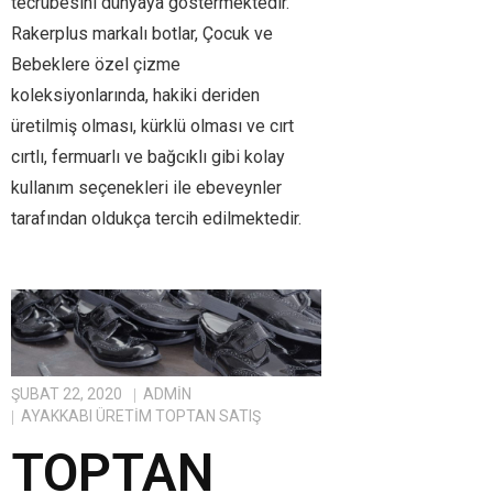
tecrübesini dünyaya göstermektedir.
Rakerplus markalı botlar, Çocuk ve
Bebeklere özel çizme
koleksiyonlarında, hakiki deriden
üretilmiş olması, kürklü olması ve cırt
cırtlı, fermuarlı ve bağcıklı gibi kolay
kullanım seçenekleri ile ebeveynler
tarafından oldukça tercih edilmektedir.
ŞUBAT 22, 2020
ADMIN
AYAKKABI ÜRETIM TOPTAN SATIŞ
TOPTAN