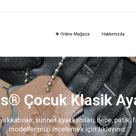
❖ Online Mağaza
Hakkımızda
s® Çocuk Klasik Ay
yakkabıları, sünnet ayakkabıları, bebe, patik, 
modellerimizi incelemek için tıklayınız.