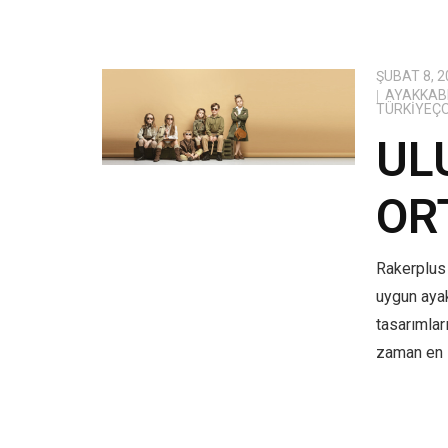
ŞUBAT 8, 2
AYAKKABI
TÜRKIYEÇ
UL
OR
Rakerplus 
uygun aya
tasarımlar
zaman en i