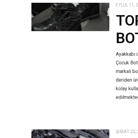
EYLÜL 11, 
TO
BO
Ayakkabı ü
Çocuk Bot
markalı bo
deriden üre
kolay kull
edilmekted
ŞUBAT 22,