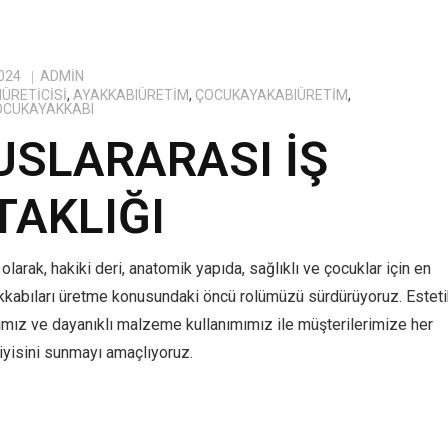
024
ADMIN
ÜRETICISI
,
AYAKKABIÜRETIM
,
ÇOCUKAYAKABIÜRETIM
,
OCUKAYAKKABI
USLARARASI İŞ
TAKLIĞI
olarak, hakiki deri, anatomik yapıda, sağlıklı ve çocuklar için en
kkabıları üretme konusundaki öncü rolümüzü sürdürüyoruz. Estet
ımız ve dayanıklı malzeme kullanımımız ile müşterilerimize her
yisini sunmayı amaçlıyoruz.