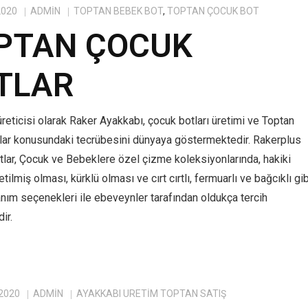
2020
ADMIN
TOPTAN BEBEK BOT
,
TOPTAN ÇOCUK BOT
PTAN ÇOCUK
TLAR
reticisi olarak Raker Ayakkabı, çocuk botları üretimi ve Toptan
lar konusundaki tecrübesini dünyaya göstermektedir. Rakerplus
tlar, Çocuk ve Bebeklere özel çizme koleksiyonlarında, hakiki
tilmiş olması, kürklü olması ve cırt cırtlı, fermuarlı ve bağcıklı gib
anım seçenekleri ile ebeveynler tarafından oldukça tercih
ir.
 2020
ADMIN
AYAKKABI ÜRETIM TOPTAN SATIŞ