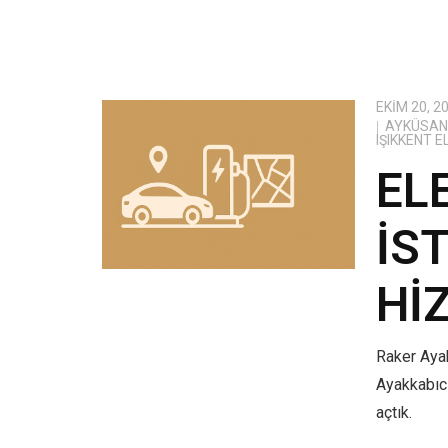
EKIM 20, 2
AYKÜSAN 
IŞIKKENT 
EL
İS
HI
Raker Ayak
Ayakkabıcı
açtık.