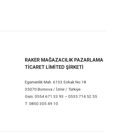
RAKER MAĞAZACILIK PAZARLAMA
TICARET LIMITED ŞIRKETI
Egemenlik Mah. 6133 Sokak No:18
35070 Bornova / İzmir / Türkiye
Gsm: 0554 671 33 93 – 0535 714 52 55
T: 0850 305 49 10