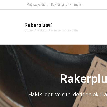
Mağazaya Git
Bayi Girişi
⇆ English
Rakerplus®
Çocuk Ayakkabı Üretim ve Toptan Satışı
Rakerplu
Hakiki deri ve suni deriden okul a