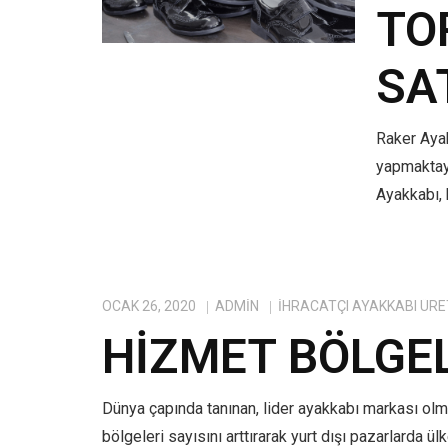
TO
SA
Raker Ayak
yapmaktayı
Ayakkabı, 
OCAK 26, 2020
ADMIN
IHRACATÇI AYAKKABI ÜRE
HIZMET BÖLGE
Dünya çapında tanınan, lider ayakkabı markası ol
bölgeleri sayısını arttırarak yurt dışı pazarlarda ü