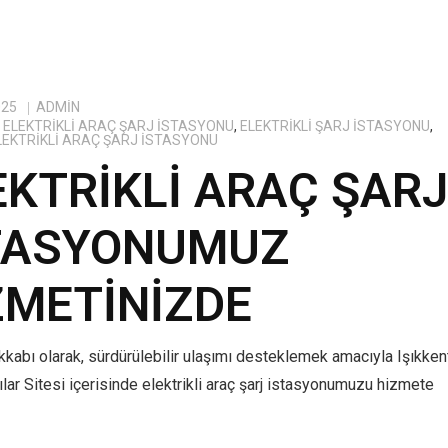
025
ADMIN
ELEKTRIKLI ARAÇ ŞARJ İSTASYONU
,
ELEKTRIKLI ŞARJ İSTASYONU
,
ELEKTRIKLI ARAÇ ŞARJ İSTASYONU
EKTRIKLI ARAÇ ŞAR
TASYONUMUZ
ZMETINIZDE
kabı olarak, sürdürülebilir ulaşımı desteklemek amacıyla Işıkken
lar Sitesi içerisinde elektrikli araç şarj istasyonumuzu hizmete