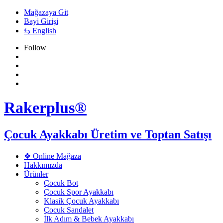
Mağazaya Git
Bayi Girişi
⇆ English
Follow
Rakerplus®
Çocuk Ayakkabı Üretim ve Toptan Satışı
❖ Online Mağaza
Hakkımızda
Ürünler
Çocuk Bot
Çocuk Spor Ayakkabı
Klasik Çocuk Ayakkabı
Çocuk Sandalet
İlk Adım & Bebek Ayakkabı