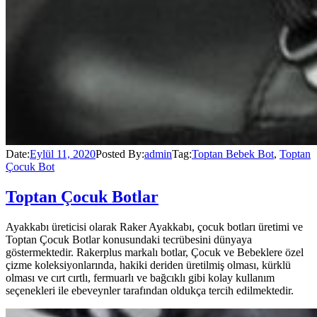
Date:
Eylül 11, 2020
Posted By:
admin
Tag:
Toptan Bebek Bot
,
Toptan
Çocuk Bot
Toptan Çocuk Botlar
Ayakkabı üreticisi olarak Raker Ayakkabı, çocuk botları üretimi ve
Toptan Çocuk Botlar konusundaki tecrübesini dünyaya
göstermektedir. Rakerplus markalı botlar, Çocuk ve Bebeklere özel
çizme koleksiyonlarında, hakiki deriden üretilmiş olması, kürklü
olması ve cırt cırtlı, fermuarlı ve bağcıklı gibi kolay kullanım
seçenekleri ile ebeveynler tarafından oldukça tercih edilmektedir.