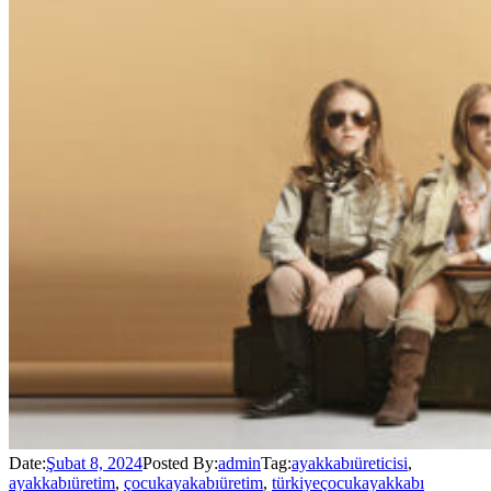
Date:
Şubat 8, 2024
Posted By:
admin
Tag:
ayakkabıüreticisi
,
ayakkabıüretim
,
çocukayakabıüretim
,
türkiyeçocukayakkabı