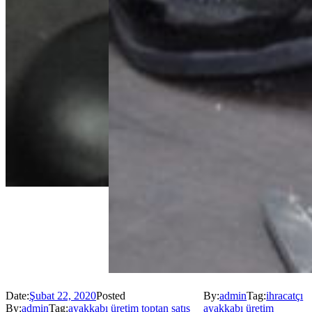
Date:
Şubat 22, 2020
Posted
By:
admin
Tag:
ihracatçı
By:
admin
Tag:
ayakkabı üretim toptan satış
ayakkabı üretim