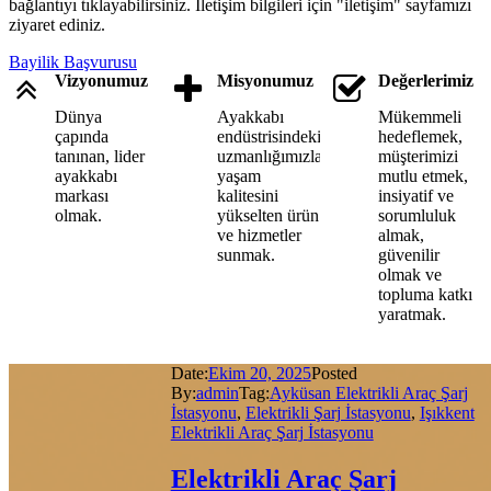
bağlantıyı tıklayabilirsiniz. İletişim bilgileri için "iletişim" sayfamızı
ziyaret ediniz.
Bayilik Başvurusu
Vizyonumuz
Misyonumuz
Değerlerimiz
Dünya
Ayakkabı
Mükemmeli
çapında
endüstrisindeki
hedeflemek,
tanınan, lider
uzmanlığımızla,
müşterimizi
ayakkabı
yaşam
mutlu etmek,
markası
kalitesini
insiyatif ve
olmak.
yükselten ürün
sorumluluk
ve hizmetler
almak,
sunmak.
güvenilir
olmak ve
topluma katkı
yaratmak.
Date:
Ekim 20, 2025
Posted
By:
admin
Tag:
Ayküsan Elektrikli Araç Şarj
İstasyonu
,
Elektrikli Şarj İstasyonu
,
Işıkkent
Elektrikli Araç Şarj İstasyonu
Elektrikli Araç Şarj