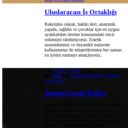
Uluslararası İş Ortaklığı
Rakerplus olarak, hakiki deri, anatomik
yapıda, sağlıklı ve çocuklar için en uygun
ayakkabıları üretme konusundaki öncü
rolümüzü sürdürüyoruz. Estetik
tasarımlarımız ve dayanıklı malzeme
kullanımımız ile müşterilerimize her zaman
en iyisini sunmayı amaçlıyoruz.
Date:
Eylül 11, 2020
Posted
By:
admin
Tag:
Toptan Bebek Bot
,
Toptan
Çocuk Bot
Toptan Çocuk Botlar
Ayakkabı üreticisi olarak Raker Ayakkabı,
çocuk botları üretimi ve Toptan Çocuk
Botlar konusundaki tecrübesini dünyaya
göstermektedir. Rakerplus markalı botlar,
Çocuk ve Bebeklere özel çizme