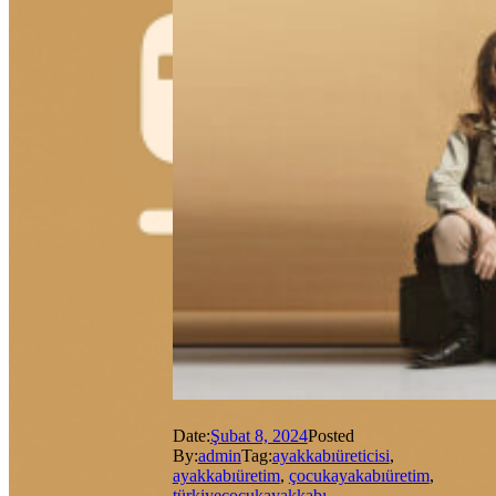
Date:
Şubat 8, 2024
Posted
By:
admin
Tag:
ayakkabıüreticisi
,
ayakkabıüretim
,
çocukayakabıüretim
,
türkiyeçocukayakkabı