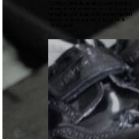
koleksiyonlarında, hakiki deriden üretilmiş
olması, kürklü olması ve cırt cırtlı, fermuarlı
ve bağcıklı gibi kolay kullanım seçenekleri
ile ebeveynler tarafından oldukça tercih
edilmektedir.