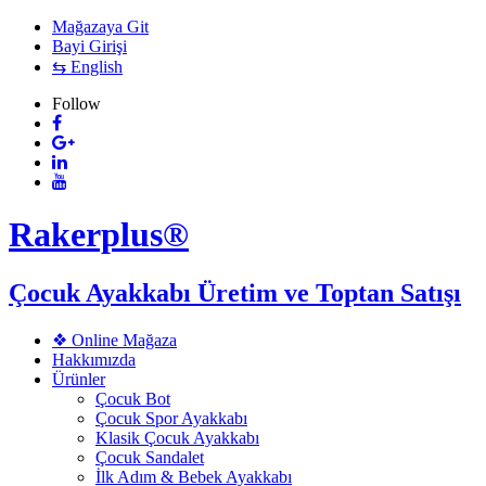
Mağazaya Git
Bayi Girişi
⇆ English
Follow
Rakerplus®
Çocuk Ayakkabı Üretim ve Toptan Satışı
❖ Online Mağaza
Hakkımızda
Ürünler
Çocuk Bot
Çocuk Spor Ayakkabı
Klasik Çocuk Ayakkabı
Çocuk Sandalet
İlk Adım & Bebek Ayakkabı