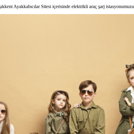
kkent Ayakkabıcılar Sitesi içerisinde elektrikli araç şarj istasyonumuzu