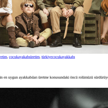
retim
,
çocukayakabıüretim
,
türkiyeçocukayakkabı
 için en uygun ayakkabıları üretme konusundaki öncü rolümüzü sürdürüyo