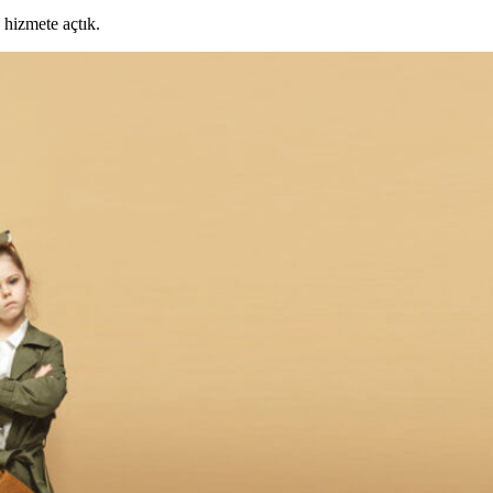
 hizmete açtık.