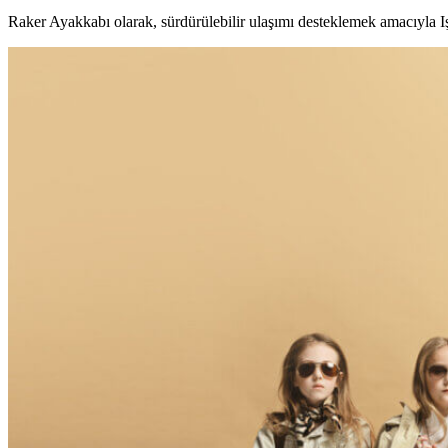
Raker Ayakkabı olarak, sürdürülebilir ulaşımı desteklemek amacıyla Işı