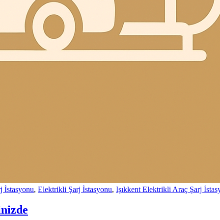
j İstasyonu
,
Elektrikli Şarj İstasyonu
,
Işıkkent Elektrikli Araç Şarj İsta
inizde