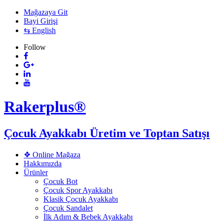
Mağazaya Git
Bayi Girişi
⇆ English
Follow
Rakerplus®
Çocuk Ayakkabı Üretim ve Toptan Satışı
❖ Online Mağaza
Hakkımızda
Ürünler
Çocuk Bot
Çocuk Spor Ayakkabı
Klasik Çocuk Ayakkabı
Çocuk Sandalet
İlk Adım & Bebek Ayakkabı