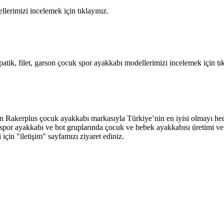
llerimizi incelemek için tıklayınız.
atik, filet, garson çocuk spor ayakkabı modellerimizi incelemek için tık
an Rakerplus çocuk ayakkabı markasıyla Türkiye’nin en iyisi olmayı hed
abı, spor ayakkabı ve bot gruplarında çocuk ve bebek ayakkabısı üretimi
ri için "iletişim" sayfamızı ziyaret ediniz.