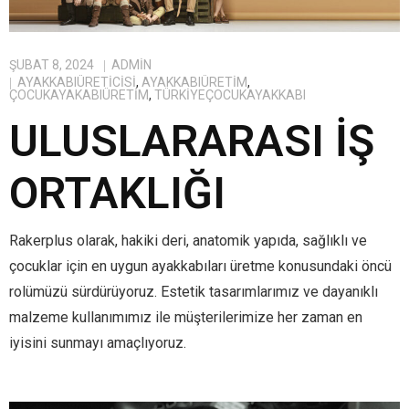
ŞUBAT 8, 2024
ADMIN
AYAKKABIÜRETICISI
,
AYAKKABIÜRETIM
,
ÇOCUKAYAKABIÜRETIM
,
TÜRKIYEÇOCUKAYAKKABI
ULUSLARARASI İŞ
ORTAKLIĞI
Rakerplus olarak, hakiki deri, anatomik yapıda, sağlıklı ve
çocuklar için en uygun ayakkabıları üretme konusundaki öncü
rolümüzü sürdürüyoruz. Estetik tasarımlarımız ve dayanıklı
malzeme kullanımımız ile müşterilerimize her zaman en
iyisini sunmayı amaçlıyoruz.