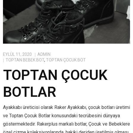
EYLÜL 11, 2020
ADMIN
TOPTAN BEBEK BOT
,
TOPTAN ÇOCUK BOT
TOPTAN ÇOCUK
BOTLAR
Ayakkabı üreticisi olarak Raker Ayakkabı, çocuk botları üretimi
ve Toptan Çocuk Botlar konusundaki tecrübesini dünyaya
göstermektedir. Rakerplus markalı botlar, Çocuk ve Bebeklere
özel çizme koleksiyonlarında, hakiki deriden üretilmiş olması,