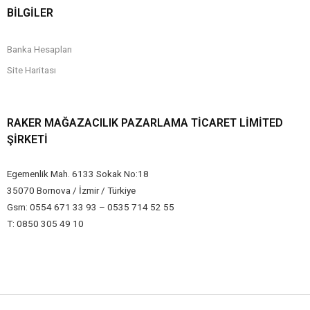
BİLGİLER
Banka Hesapları
Site Haritası
RAKER MAĞAZACILIK PAZARLAMA TICARET LIMITED
ŞIRKETI
Egemenlik Mah. 6133 Sokak No:18
35070 Bornova / İzmir / Türkiye
Gsm: 0554 671 33 93 – 0535 714 52 55
T: 0850 305 49 10