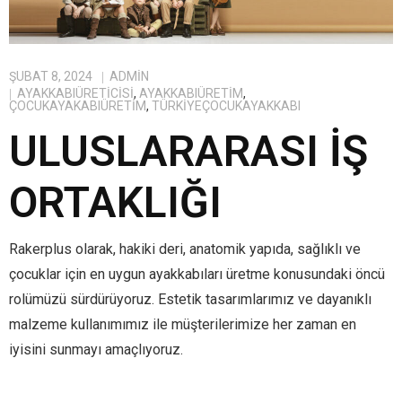
ŞUBAT 8, 2024
ADMIN
AYAKKABIÜRETICISI
,
AYAKKABIÜRETIM
,
ÇOCUKAYAKABIÜRETIM
,
TÜRKIYEÇOCUKAYAKKABI
ULUSLARARASI İŞ
ORTAKLIĞI
Rakerplus olarak, hakiki deri, anatomik yapıda, sağlıklı ve
çocuklar için en uygun ayakkabıları üretme konusundaki öncü
rolümüzü sürdürüyoruz. Estetik tasarımlarımız ve dayanıklı
malzeme kullanımımız ile müşterilerimize her zaman en
iyisini sunmayı amaçlıyoruz.