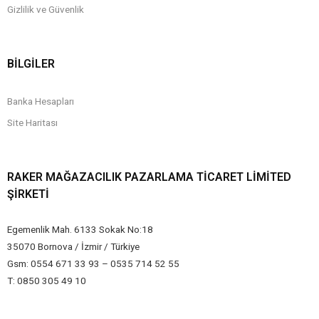
Gizlilik ve Güvenlik
BİLGİLER
Banka Hesapları
Site Haritası
RAKER MAĞAZACILIK PAZARLAMA TICARET LIMITED
ŞIRKETI
Egemenlik Mah. 6133 Sokak No:18
35070 Bornova / İzmir / Türkiye
Gsm: 0554 671 33 93 – 0535 714 52 55
T: 0850 305 49 10