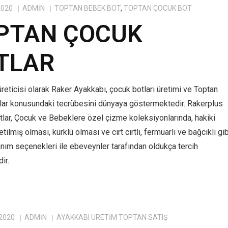
2020
ADMIN
TOPTAN BEBEK BOT
,
TOPTAN ÇOCUK BOT
PTAN ÇOCUK
TLAR
reticisi olarak Raker Ayakkabı, çocuk botları üretimi ve Toptan
lar konusundaki tecrübesini dünyaya göstermektedir. Rakerplus
tlar, Çocuk ve Bebeklere özel çizme koleksiyonlarında, hakiki
tilmiş olması, kürklü olması ve cırt cırtlı, fermuarlı ve bağcıklı gib
anım seçenekleri ile ebeveynler tarafından oldukça tercih
ir.
 2020
ADMIN
AYAKKABI ÜRETIM TOPTAN SATIŞ