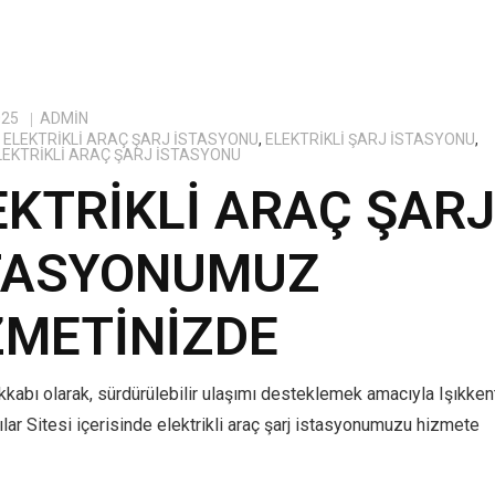
025
ADMIN
ELEKTRIKLI ARAÇ ŞARJ İSTASYONU
,
ELEKTRIKLI ŞARJ İSTASYONU
,
ELEKTRIKLI ARAÇ ŞARJ İSTASYONU
EKTRIKLI ARAÇ ŞAR
TASYONUMUZ
ZMETINIZDE
kabı olarak, sürdürülebilir ulaşımı desteklemek amacıyla Işıkken
lar Sitesi içerisinde elektrikli araç şarj istasyonumuzu hizmete