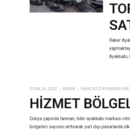
TO
SA
Raker Ayak
yapmaktayı
Ayakkabı, 
OCAK 26, 2020
ADMIN
IHRACATÇI AYAKKABI ÜRE
HIZMET BÖLGE
Dünya çapında tanınan, lider ayakkabı markası ol
bölgeleri sayısını arttırarak yurt dışı pazarlarda ü