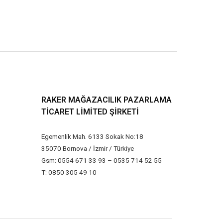
RAKER MAĞAZACILIK PAZARLAMA
TICARET LIMITED ŞIRKETI
Egemenlik Mah. 6133 Sokak No:18
35070 Bornova / İzmir / Türkiye
Gsm: 0554 671 33 93 – 0535 714 52 55
T: 0850 305 49 10