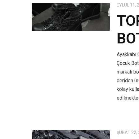
EYLÜL 11, 
TO
BO
Ayakkabı ü
Çocuk Bot
markalı bo
deriden üre
kolay kull
edilmekted
ŞUBAT 22,