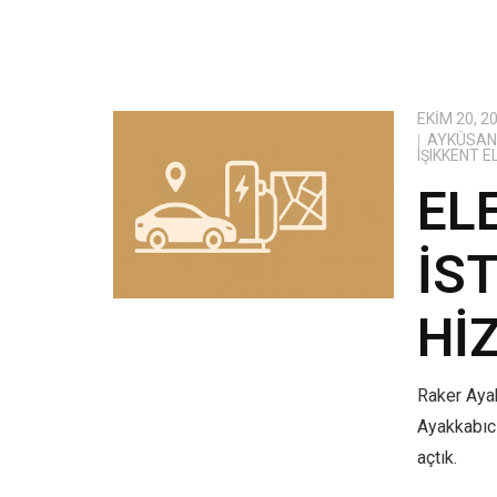
EKIM 20, 2
AYKÜSAN 
IŞIKKENT 
EL
İS
HI
Raker Ayak
Ayakkabıcı
açtık.