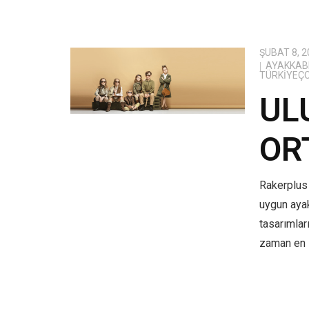
ŞUBAT 8, 2
AYAKKABI
TÜRKIYEÇ
UL
OR
Rakerplus 
uygun aya
tasarımlar
zaman en i