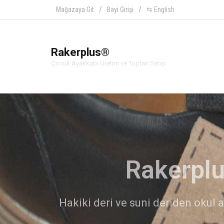
Mağazaya Git
Bayi Girişi
⇆ English
Rakerplus®
Çocuk Ayakkabı Üretim ve Toptan Satışı
Ra