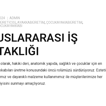
024
ADMIN
ÜRETICISI
,
AYAKKABIÜRETIM
,
ÇOCUKAYAKABIÜRETIM
,
OCUKAYAKKABI
USLARARASI İŞ
TAKLIĞI
olarak, hakiki deri, anatomik yapıda, sağlıklı ve çocuklar için en
kkabıları üretme konusundaki öncü rolümüzü sürdürüyoruz. Estet
ımız ve dayanıklı malzeme kullanımımız ile müşterilerimize her
yisini sunmayı amaçlıyoruz.