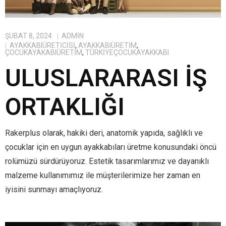
ŞUBAT 8, 2024
ADMIN
AYAKKABIÜRETICISI
,
AYAKKABIÜRETIM
,
ÇOCUKAYAKABIÜRETIM
,
TÜRKIYEÇOCUKAYAKKABI
ULUSLARARASI İŞ
ORTAKLIĞI
Rakerplus olarak, hakiki deri, anatomik yapıda, sağlıklı ve
çocuklar için en uygun ayakkabıları üretme konusundaki öncü
rolümüzü sürdürüyoruz. Estetik tasarımlarımız ve dayanıklı
malzeme kullanımımız ile müşterilerimize her zaman en
iyisini sunmayı amaçlıyoruz.