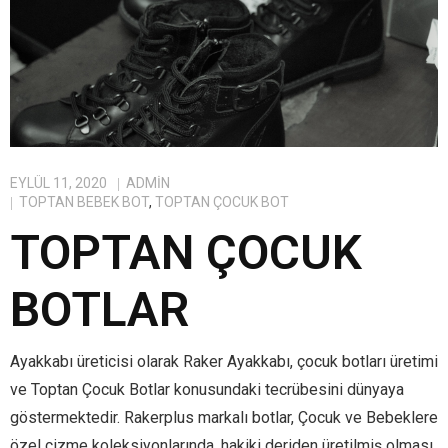
EYLÜL 11, 2020
ADMIN
TOPTAN BEBEK BOT
,
TOPTAN ÇOCUK BOT
TOPTAN ÇOCUK
BOTLAR
Ayakkabı üreticisi olarak Raker Ayakkabı, çocuk botları üretimi
ve Toptan Çocuk Botlar konusundaki tecrübesini dünyaya
göstermektedir. Rakerplus markalı botlar, Çocuk ve Bebeklere
özel çizme koleksiyonlarında, hakiki deriden üretilmiş olması,