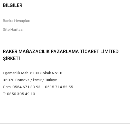
BİLGİLER
Banka Hesapları
Site Haritası
RAKER MAĞAZACILIK PAZARLAMA TICARET LIMITED
ŞIRKETI
Egemenlik Mah. 6133 Sokak No:18
35070 Bornova / İzmir / Türkiye
Gsm: 0554 671 33 93 – 0535 714 52 55
T: 0850 305 49 10